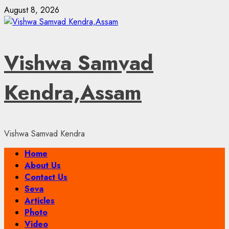
Skip
August 8, 2026
to
content
Vishwa Samvad
Kendra,Assam
Vishwa Samvad Kendra
Primary
Home
Menu
About Us
Contact Us
Seva
Articles
Photo
Video