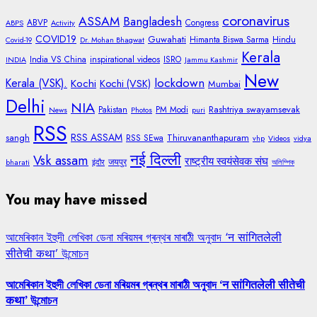
coronavirus
ASSAM
Bangladesh
ABVP
Congress
ABPS
Activity
COVID19
Guwahati
Himanta Biswa Sarma
Hindu
Covid-19
Dr. Mohan Bhagwat
Kerala
India VS China
inspirational videos
ISRO
INDIA
Jammu Kashmir
New
lockdown
Kerala (VSK).
Kochi
Kochi (VSK)
Mumbai
Delhi
NIA
Rashtriya swayamsevak
Pakistan
PM Modi
News
Photos
puri
RSS
RSS ASSAM
sangh
Thiruvananthapuram
RSS SEwa
vhp
Videos
vidya
नई दिल्ली
Vsk assam
राष्ट्रीय स्वयंसेवक संघ
जयपुर
bharati
इंदौर
অলিম্পিক
You may have missed
আমেৰিকান ইহুদী লেখিকা ডেনা মৰিয়মৰ গ্ৰন্থৰ মাৰাঠী অনুবাদ ‘न सांगितलेली
सीतेची कथा’ উন্মোচন
আমেৰিকান ইহুদী লেখিকা ডেনা মৰিয়মৰ গ্ৰন্থৰ মাৰাঠী অনুবাদ ‘न सांगितलेली सीतेची
कथा’ উন্মোচন