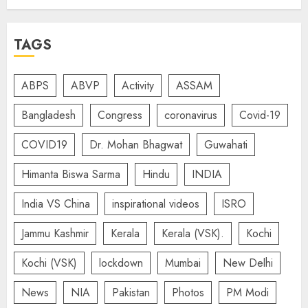
TAGS
ABPS
ABVP
Activity
ASSAM
Bangladesh
Congress
coronavirus
Covid-19
COVID19
Dr. Mohan Bhagwat
Guwahati
Himanta Biswa Sarma
Hindu
INDIA
India VS China
inspirational videos
ISRO
Jammu Kashmir
Kerala
Kerala (VSK).
Kochi
Kochi (VSK)
lockdown
Mumbai
New Delhi
News
NIA
Pakistan
Photos
PM Modi