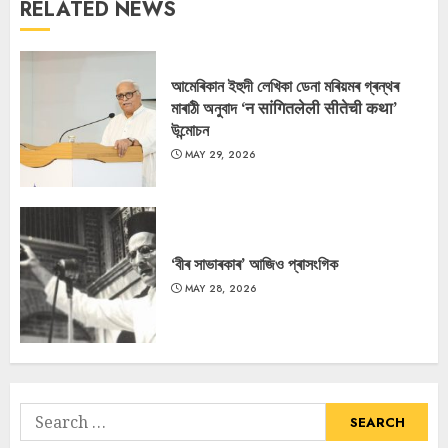
RELATED NEWS
আমেৰিকান ইহুদী লেখিকা ডেনা মৰিয়মৰ গ্ৰন্থৰ
মাৰাঠী অনুবাদ ‘न सांगितलेली सीतेची कथा’
উন্মোচন
MAY 29, 2026
‘বীৰ সাভাৰকাৰ’ আজিও প্ৰাসংগিক
MAY 28, 2026
Search
for: