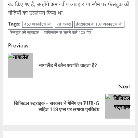
बंद किए गए हैं, उन्होंने अमानवीय व्यवहार या स्पैम पर फेसबुक की
नीतियों का उल्लंघन किया था.
Tags:
453 अकाउंट्स बंद
78 ग्रुप्स
इंस्टाग्राम के 107 अकाउट्स बंद
फेसबुक की स्ट्राइक – पाकिस्तान से चलने वाले 103 पेज
Continue
Previous
Reading
Pre
नागालैंड में कौन अशांति चाहता है?
pos
Next
डिजिटल स्ट्राइक – सरकार ने गेमिंग एप PUB-G
Next
सहित 118 एप्स पर लगाया प्रतिबंध
post: