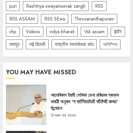
puri
Rashtriya swayamsevak sangh
RSS
RSS ASSAM
RSS SEwa
Thiruvananthapuram
vhp
Videos
vidya bharati
Vsk assam
इंदौर
जयपुर
नई दिल्ली
राष्ट्रीय स्वयंसेवक संघ
অলিম্পিক
YOU MAY HAVE MISSED
আমেৰিকান ইহুদী লেখিকা ডেনা মৰিয়মৰ গ্ৰন্থৰ
মাৰাঠী অনুবাদ ‘न सांगितलेली सीतेची कथा’
উন্মোচন
MAY 29, 2026