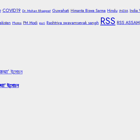
COVID19
Guwahati
Himanta Biswa Sarma
Hindu
India
9
Dr. Mohan Bhagwat
INDIA
RSS
RSS ASSAM
Rashtriya swayamsevak sangh
akistan
PM Modi
Photos
puri
 कथा’ উন্মোচন
था’ উন্মোচন