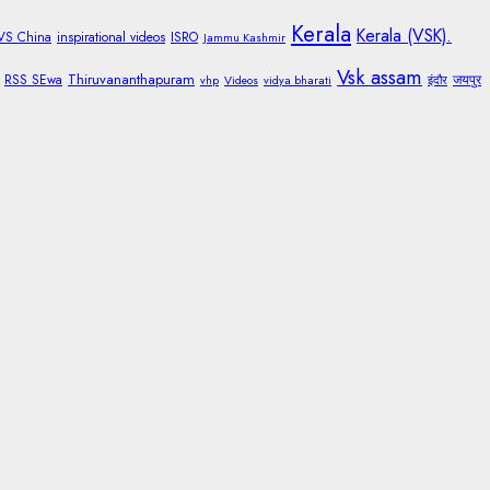
Kerala
Kerala (VSK).
 VS China
inspirational videos
ISRO
Jammu Kashmir
Vsk assam
Thiruvananthapuram
RSS SEwa
जयपुर
vhp
Videos
vidya bharati
इंदौर