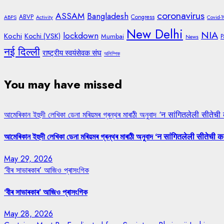
coronavirus
ASSAM
Bangladesh
ABVP
Congress
ABPS
Activity
Covid-1
New Delhi
NIA
lockdown
Kochi
Kochi (VSK)
Mumbai
P
News
नई दिल्ली
राष्ट्रीय स्वयंसेवक संघ
অলিম্পিক
You may have missed
আমেৰিকান ইহুদী লেখিকা ডেনা মৰিয়মৰ গ্ৰন্থৰ মাৰাঠী অনুবাদ ‘न सांगितलेली सीतेची
আমেৰিকান ইহুদী লেখিকা ডেনা মৰিয়মৰ গ্ৰন্থৰ মাৰাঠী অনুবাদ ‘न सांगितलेली सीतेची क
May 29, 2026
‘বীৰ সাভাৰকাৰ’ আজিও প্ৰাসংগিক
‘বীৰ সাভাৰকাৰ’ আজিও প্ৰাসংগিক
May 28, 2026