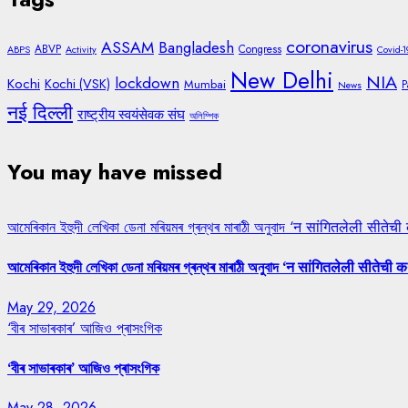
coronavirus
ASSAM
Bangladesh
ABVP
Congress
ABPS
Activity
Covid-1
New Delhi
NIA
lockdown
Kochi
Kochi (VSK)
Mumbai
P
News
नई दिल्ली
राष्ट्रीय स्वयंसेवक संघ
অলিম্পিক
You may have missed
আমেৰিকান ইহুদী লেখিকা ডেনা মৰিয়মৰ গ্ৰন্থৰ মাৰাঠী অনুবাদ ‘न सांगितलेली सीतेची
আমেৰিকান ইহুদী লেখিকা ডেনা মৰিয়মৰ গ্ৰন্থৰ মাৰাঠী অনুবাদ ‘न सांगितलेली सीतेची क
May 29, 2026
‘বীৰ সাভাৰকাৰ’ আজিও প্ৰাসংগিক
‘বীৰ সাভাৰকাৰ’ আজিও প্ৰাসংগিক
May 28, 2026