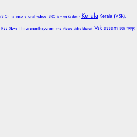
Kerala
Kerala (VSK).
 VS China
inspirational videos
ISRO
Jammu Kashmir
Vsk assam
Thiruvananthapuram
RSS SEwa
जयपुर
vhp
Videos
vidya bharati
इंदौर