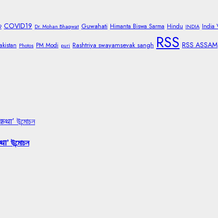
COVID19
Guwahati
Himanta Biswa Sarma
Hindu
India
9
Dr. Mohan Bhagwat
INDIA
RSS
RSS ASSAM
Rashtriya swayamsevak sangh
akistan
PM Modi
Photos
puri
 कथा’ উন্মোচন
था’ উন্মোচন