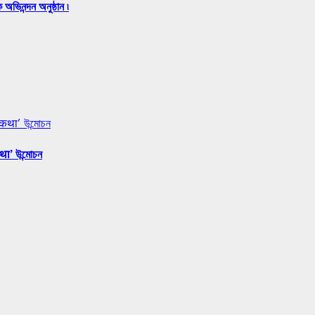
অভিনন্দন অনুষ্ঠান ৷
 कथा’ উন্মোচন
था’ উন্মোচন