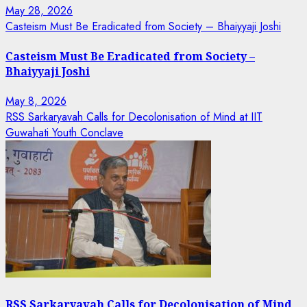
May 28, 2026
Casteism Must Be Eradicated from Society – Bhaiyyaji Joshi
Casteism Must Be Eradicated from Society –
Bhaiyyaji Joshi
May 8, 2026
RSS Sarkaryavah Calls for Decolonisation of Mind at IIT
Guwahati Youth Conclave
RSS Sarkaryavah Calls for Decolonisation of Mind