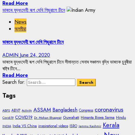
Read More
ভাৰতৰ যুদ্ধংদেহী ৰূপ দেখি পিছুৱালে চীনে
News
অসমীয়া
ভাৰতৰ যুদ্ধংদেহী ৰূপ দেখি পিছুৱালে চীনে
ADMIN
June 24, 2020
ভাৰতৰ যুদ্ধংদেহী ৰূপ দেখি পিছুৱালে চীনে সীমান্তত সেনাৰ সঞ্চালন বৃদ্ধি ভাৰতক চুবুৰীয়া
ৰাষ্ট্ৰ চীনে...
Read More
Search for:
Tags
coronavirus
ASSAM
Bangladesh
ABVP
Congress
ABPS
Activity
COVID19
Guwahati
Himanta Biswa Sarma
Hindu
Covid-19
Dr. Mohan Bhagwat
Kerala
India VS China
inspirational videos
ISRO
INDIA
Jammu Kashmir
New