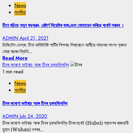
News
অসমীয়া
চীনে ৰচিছে নতুন ষড়যন্ত্ৰ, ৱেষ্টাৰ্ণ থিয়েটাৰ কমাণ্ডত মোতায়েন কৰিছে ৰকেট লঞ্চাৰ ।
ADMIN
April 21, 2021
ডিজিটেল ডেস্ক: চীনা কমিউনিষ্ট পাৰ্টিৰ পিপলছ লিবাৰেচন আৰ্মীয়ে লাডাখৰ পাংগং হ্ৰদত
যোৱা বছৰৰ স্থিতি...
Read More
চীনৰ কৰোণা ভাইৰাচ আৰু চীনৰ দুৰঅভিসন্ধি
1 min read
News
অসমীয়া
চীনৰ কৰোণা ভাইৰাচ আৰু চীনৰ দুৰঅভিসন্ধি
ADMIN
July 24, 2020
চীনৰ কৰোণা ভাইৰাচ আৰু চীনৰ দুৰঅভিসন্ধি চীনৰ হুবেই (Hubei) প্ৰদেশৰ ৰাজধানী
য়ুহান (Wuhan) নগৰৰ...