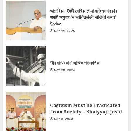
আমেৰিকান ইহুদী লেখিকা ডেনা মৰিয়মৰ গ্ৰন্থৰ
মাৰাঠী অনুবাদ ‘न सांगितलेली सीतेची कथा’
উন্মোচন
MAY 29, 2026
‘বীৰ সাভাৰকাৰ’ আজিও প্ৰাসংগিক
MAY 28, 2026
Casteism Must Be Eradicated
from Society – Bhaiyyaji Joshi
MAY 8, 2026