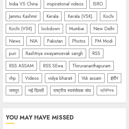
India VS China
inspirational videos
ISRO
Jammu Kashmir
Kerala
Kerala (VSK).
Kochi
Kochi (VSK)
lockdown
Mumbai
New Delhi
News
NIA
Pakistan
Photos
PM Modi
puri
Rashtriya swayamsevak sangh
RSS
RSS ASSAM
RSS SEwa
Thiruvananthapuram
vhp
Videos
vidya bharati
Vsk assam
इंदौर
जयपुर
नई दिल्ली
राष्ट्रीय स्वयंसेवक संघ
অলিম্পিক
YOU MAY HAVE MISSED