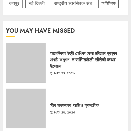
जयपुर
नई दिल्ली
राष्ट्रीय स्वयंसेवक संघ
অলিম্পিক
YOU MAY HAVE MISSED
আমেৰিকান ইহুদী লেখিকা ডেনা মৰিয়মৰ গ্ৰন্থৰ
মাৰাঠী অনুবাদ ‘न सांगितलेली सीतेची कथा’
উন্মোচন
MAY 29, 2026
‘বীৰ সাভাৰকাৰ’ আজিও প্ৰাসংগিক
MAY 28, 2026