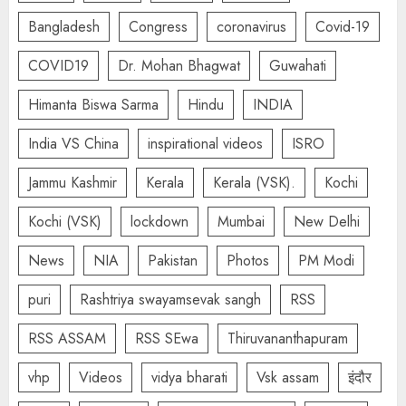
Bangladesh
Congress
coronavirus
Covid-19
COVID19
Dr. Mohan Bhagwat
Guwahati
Himanta Biswa Sarma
Hindu
INDIA
India VS China
inspirational videos
ISRO
Jammu Kashmir
Kerala
Kerala (VSK).
Kochi
Kochi (VSK)
lockdown
Mumbai
New Delhi
News
NIA
Pakistan
Photos
PM Modi
puri
Rashtriya swayamsevak sangh
RSS
RSS ASSAM
RSS SEwa
Thiruvananthapuram
vhp
Videos
vidya bharati
Vsk assam
इंदौर