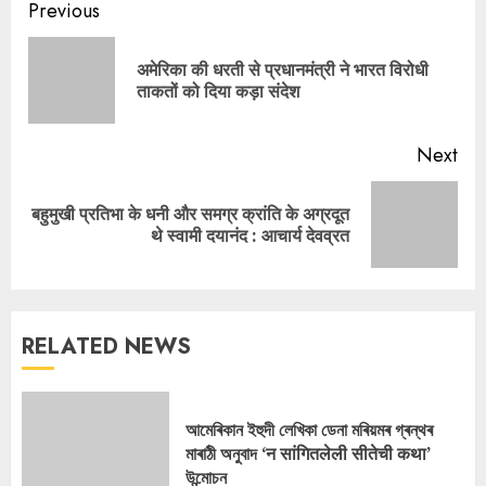
Continue
Previous
Reading
अमेरिका की धरती से प्रधानमंत्री ने भारत विरोधी
Pre
ताकतों को दिया कड़ा संदेश
pos
Next
बहुमुखी प्रतिभा के धनी और समग्र क्रांति के अग्रदूत
Next
थे स्वामी दयानंद : आचार्य देवव्रत
post:
RELATED NEWS
আমেৰিকান ইহুদী লেখিকা ডেনা মৰিয়মৰ গ্ৰন্থৰ
মাৰাঠী অনুবাদ ‘न सांगितलेली सीतेची कथा’
উন্মোচন