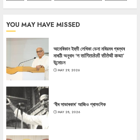
YOU MAY HAVE MISSED
আমেৰিকান ইহুদী লেখিকা ডেনা মৰিয়মৰ গ্ৰন্থৰ
মাৰাঠী অনুবাদ ‘न सांगितलेली सीतेची कथा’
উন্মোচন
MAY 29, 2026
‘বীৰ সাভাৰকাৰ’ আজিও প্ৰাসংগিক
MAY 28, 2026