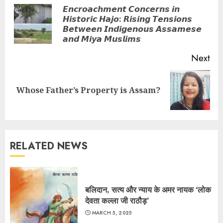
Reading
𝙀𝙣𝙘𝙧𝙤𝙖𝙘𝙝𝙢𝙚𝙣𝙩 𝘾𝙤𝙣𝙘𝙚𝙧𝙣𝙨 𝙞𝙣
𝙃𝙞𝙨𝙩𝙤𝙧𝙞𝙘 𝙃𝙖𝙟𝙤: 𝙍𝙞𝙨𝙞𝙣𝙜 𝙏𝙚𝙣𝙨𝙞𝙤𝙣𝙨
Pre
𝘽𝙚𝙩𝙬𝙚𝙚𝙣 𝙄𝙣𝙙𝙞𝙜𝙚𝙣𝙤𝙪𝙨 𝘼𝙨𝙨𝙖𝙢𝙚𝙨𝙚
pos
𝙖𝙣𝙙 𝙈𝙞𝙮𝙖 𝙈𝙪𝙨𝙡𝙞𝙢𝙨
Next
Next
Whose Father’s Property is Assam?
post:
RELATED NEWS
बलिदान, सत्य और न्याय के अमर नायक ‘लोक
देवता कल्ला जी राठौड़’
MARCH 5, 2025