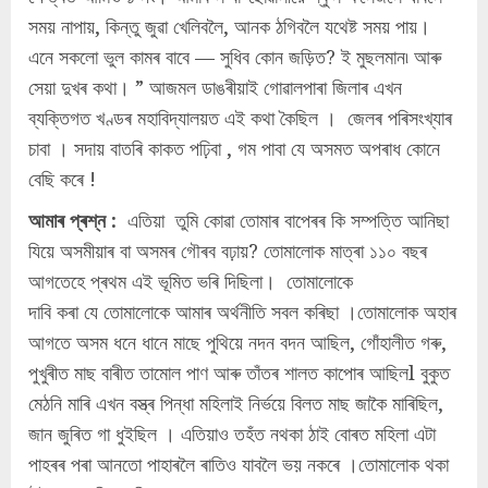
সময় নাপায়, কিন্তু জুৱা খেলিবলৈ, আনক ঠগিবলৈ যথেষ্ট সময় পায়।
এনে সকলো ভুল কামৰ বাবে — সুধিব কোন জড়িত? ই মুছলমান৷ আৰু
সেয়া দুখৰ কথা। ” আজমল ডাঙৰীয়াই গোৱালপাৰা জিলাৰ এখন
ব্যক্তিগত খণ্ডৰ মহাবিদ্যালয়ত এই কথা কৈছিল । জেলৰ পৰিসংখ্যাৰ
চাবা । সদায় বাতৰি কাকত পঢ়িবা , গম পাবা যে অসমত অপৰাধ কোনে
বেছি কৰে !
আমাৰ প্ৰশ্ন :
এতিয়া তুমি কোৱা তোমাৰ বাপেৰৰ কি সম্পত্তি আনিছা
যিয়ে অসমীয়াৰ বা অসমৰ গৌৰব বঢ়ায়? তোমালোক মাত্ৰা ১১০ বছৰ
আগতেহে প্ৰথম এই ভূমিত ভৰি দিছিলা। তোমালোকে
দাবি কৰা যে তোমালোকে আমাৰ অৰ্থনীতি সবল কৰিছা ।তোমালোক অহাৰ
আগতে অসম ধনে ধানে মাছে পুথিয়ে নদন বদন আছিল, গোঁহালীত গৰু,
পুখুৰীত মাছ বাৰীত তামোল পাণ আৰু তাঁতৰ শালত কাপোৰ আছিলl বুকুত
মেঠনি মাৰি এখন বস্ত্ৰ পিন্ধা মহিলাই নিৰ্ভয়ে বিলত মাছ জাকৈ মাৰিছিল,
জান জুৰিত গা ধুইছিল । এতিয়াও তহঁত নথকা ঠাই বোৰত মহিলা এটা
পাহৰৰ পৰা আনতো পাহাৰলৈ ৰাতিও যাবলৈ ভয় নকৰে ।তোমালোক থকা