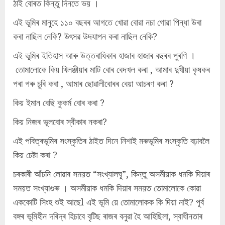
ঠাই বোৰত কিন্তু দিনতে ভয় ।
এই ভূমিৰ মানুহে ১১০ বছৰৰ আগতে খোৱা বোৱা নচা গোৱা পিন্ধা উৰা
কৰা নাছিল নেকি? উৎসৱ উদযাপন কৰা নাছিল নেকি?
এই ভূমিৰ ইতিহাস আৰু উত্তৰাধিকাৰ হাজাৰ হাজাৰ বছৰৰ পুৰণি ।
তোমালোকে কিয় খিলঞ্জীয়াৰ মাটি বোৰ বেদখল কৰা , আমাৰ দুখীয়া কৃষকৰ
পৰা গৰু চুৰি কৰা , আমাৰ ছোৱালীবোৰৰ বেয়া আচৰণ কৰা ?
কিয় ইমান বেছি কুকৰ্ম বোৰ কৰা ?
কিয় নিজৰ ভূলবোৰ স্বীকাৰ নকৰা?
এই পবিত্ৰভূমিৰ সংস্কৃতিৰ ঠাইত দিনে নিশাই মৰুভূমিৰ সংস্কৃতি বঢ়াবলৈ
কিয় চেষ্টা কৰা ?
চৰকাৰী আঁচনি লোৱাৰ সময়ত “সংখ্যালঘূ”, কিন্তু অসমীয়াক ধমকি দিয়াৰ
সময়ত সংখ্যাগুৰু । অসমীয়াক ধমকি দিয়াৰ সময়ত তোমালোকে কোৱা
এককোটি সিংহ শুই আছেl এই ভূমি য়ে তোমালোকক কি দিয়া নাই? পূৰ্ব
বঙ্গৰ ভূমিহীন দৰিদ্ৰ হিচাবে বৃটিছ ৰাজৰ বনুৱা হৈ আহিছিলা, স্বাধীনতাৰ