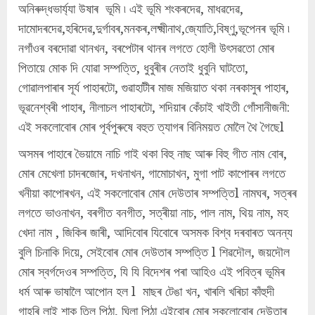
অনিৰুদ্ধভাৰ্য্যা উষাৰ ভূমি ৷ এই ভূমি শংকৰদেৱ, মাধৱদেৱ,
দামোদৰদেৱ,হৰিদেৱ,দুৰ্গাবৰ,মনকৰ,লক্ষ্মীনাথ,জ্যোতি,বিষ্ণু,ভূপেনৰ ভূমি ৷
নগাঁওৰ বৰদোৱা থানখন, বৰপেটাৰ থানৰ লগতে হোলী উৎসৱতো মোৰ
পিতায়ে মোক দি যোৱা সম্পত্তি, ধুবুৰীৰ নেতাই ধুবুনি ঘাটতো,
গোৱালপাৰাৰ সূৰ্য পাহাৰটো, গুৱাহাটীৰ মাজ মজিয়াত থকা নৰকাসুৰ পাহাৰ,
ভূৱনেশ্বৰী পাহাৰ, নীলাচল পাহাৰটো, শদিয়াৰ কেঁচাই খাইতী গোঁসানীজনী:
এই সকলোবোৰ মোৰ পূৰ্বপুৰুষে বহুত ত্যাগৰ বিনিময়ত মোলৈ থৈ গৈছেl
অসমৰ পাহাৰে ভৈয়ামে নাচি গাই থকা বিহু নাছ আৰু বিহু গীত নাম বোৰ,
মোৰ মেখেলা চাদৰজোৰ, দখনাখন, গামোচাখন, মুগা পাট কাপোৰৰ লগতে
খনীয়া কাপোৰখন, এই সকলোবোৰ মোৰ দেউতাৰ সম্পত্তিl নামঘৰ, সত্ৰৰ
লগতে ভাওনাখন, বৰগীত বনগীত, সত্ৰীয়া নাচ, পাল নাম, থিয় নাম, মহ
খেদা নাম , জিকিৰ জাৰী, আদিবোৰ যিবোৰে অসমক বিশ্ব দৰবাৰত অনন্য
বুলি চিনাকি দিয়ে, সেইবোৰ মোৰ দেউতাৰ সম্পত্তি l শিৱদৌল, জয়দৌল
মোৰ স্বৰ্গদেওৰ সম্পত্তি, যি যি বিদেশৰ পৰা আহিও এই পবিত্ৰ ভূমিৰ
ধৰ্ম আৰু ভাষালৈ আপোন হল l মাছৰ টেঙা খন, খাৰলি খৰিচা কাঁহুদী
গাহৰি লাই শাক তিল পিঠা, ঘিলা পিঠা এইবোৰ মোৰ সকলোবোৰ দেউতাৰ