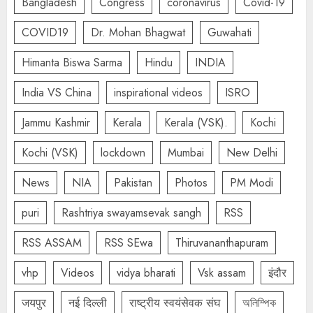
Bangladesh
Congress
coronavirus
Covid-19
COVID19
Dr. Mohan Bhagwat
Guwahati
Himanta Biswa Sarma
Hindu
INDIA
India VS China
inspirational videos
ISRO
Jammu Kashmir
Kerala
Kerala (VSK).
Kochi
Kochi (VSK)
lockdown
Mumbai
New Delhi
News
NIA
Pakistan
Photos
PM Modi
puri
Rashtriya swayamsevak sangh
RSS
RSS ASSAM
RSS SEwa
Thiruvananthapuram
vhp
Videos
vidya bharati
Vsk assam
इंदौर
जयपुर
नई दिल्ली
राष्ट्रीय स्वयंसेवक संघ
অলিম্পিক