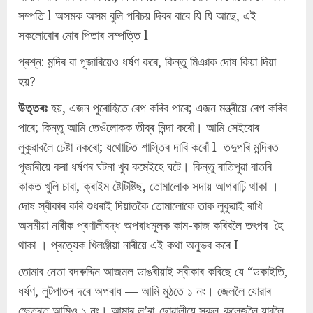
সম্পতি l অসমক অসম বুলি পৰিচয় দিবৰ বাবে যি যি আছে, এই
সকলোবোৰ মোৰ পিতাৰ সম্পত্তি l
প্ৰশ্ন: মন্দিৰ বা পূজাৰিয়েও ধৰ্ষণ কৰে, কিন্তু মিঞাক দোষ কিয়া দিয়া
হয়?
উত্তৰঃ
হয়, এজন পুৰোহিতে ৰেপ কৰিব পাৰে; এজন মন্ত্ৰীয়ে ৰেপ কৰিব
পাৰে; কিন্তু আমি তেওঁলোকক তীব্ৰ নিন্দা কৰোঁ। আমি সেইবোৰ
লুকুৱাবলৈ চেষ্টা নকৰো; যথোচিত শাস্তিৰ দাবি কৰোঁ l তদুপৰি মন্দিৰত
পূজাৰীয়ে কৰা ধৰ্ষণৰ ঘটনা খুব কমেইহে ঘটে। কিন্তু ৰাতিপুৱা বাতৰি
কাকত খুলি চাবা, ক্ৰাইম ষ্টেটিষ্টিছ, তোমালোক সদায় আগবাঢ়ি থাকা ।
দোষ স্বীকাৰ কৰি শুধৰাই দিয়াতকৈ তোমালোকে তাক লুকুৱাই ৰাখি
অসমীয়া নাৰীক প্ৰণালীবদ্ধ অপৰাধমূলক কাম-কাজ কৰিবলৈ তৎপৰ হৈ
থাকা । প্ৰত্যেক খিলঞ্জীয়া নাৰীয়ে এই কথা অনুভব কৰে I
তোমাৰ নেতা বদৰুদ্দিন আজমল ডাঙৰীয়াই স্বীকাৰ কৰিছে যে “ডকাইতি,
ধৰ্ষণ, লুটপাতৰ দৰে অপৰাধ — আমি মুঠতে ১ নং। জেললৈ যোৱাৰ
ক্ষেত্ৰত আমিও ১ নং। আমাৰ ল’ৰা-ছোৱালীয়ে স্কুল-কলেজলৈ যাবলৈ