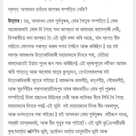
প্ৰশ্ন: অসমখন তহঁতৰ বাপেৰৰ সম্পত্তি নেকি?
উত্তৰ :
হয়, অসমখন মোৰ পূৰ্বপুৰুষ, মোৰ পৈতৃক সম্পত্তি l মোৰ
আজোককাই মোক দি গৈছে সদা জাগ্ৰতা মা কামাখ্যা কামেশ্বৰী দেৱী,
যিগৰাকীয়ে সদা জাগ্ৰত হৈ এই ভূমি ৰক্ষা কৰি আছে, যাৰ আগত বীৰ
লাচিতে মোগলক পৰাস্ত কৰাৰ শপত লৈছিল আৰু কৰিছিল l হয় মই
সমগ্ৰ কামৰূপৰ উত্তৰাধিকাৰী মহাভাৰতৰ দিনৰে পৰা, যেতিয়া
কামদেৱতাই ইয়াত পুনৰ ৰূপ লাভ কৰিছিলl এই ব্ৰহ্মপুত্ৰ নদীখন আমাৰ
ঋষি শান্তনু আৰু আমোঘা মাতৃৰ কুলনন্দন, তেওঁলোকৰপৰা মই
উত্তৰাধিকাৰী সূত্ৰে পাইছো l কামৰূপৰ কামপীঠ, ৰত্নপীঠ, সৌমাৰপীঠ,
আৰু সুৱৰ্ণপীঠৰ প্ৰাগজ্যোতিষপুৰ নামৰ ৰাজধানীও মোৰ পূৰ্ব পুৰুষৰ
সম্পত্তিl ডিমা হাছাওৰ হিড়িম্বা দেৱী আৰু ঘটোকচ বীৰে লিখি থৈ গৈছে
মহাভাৰতৰ দিনৰে পৰাl এই ভূমি মই মহাভাৰতৰ দিনৰ বীৰ নৰকাসুৰ,
আৰু ভগদত্তৰ পৰা পাইছো l মই অসমখন মোৰ পূৰ্বপুৰুষ মহীৰংগ দানৱ,
সম্ৰাট ভাস্কৰবৰ্মা, আৰু বীৰ পৃথুৰ পৰা পাইছোঁ ৷ এই ভূমি কুণ্ডিলজীয়ৰী
কৃষ্ণভাৰ্য্যা ৰুক্মিণীৰ ভূমি, দুৰ্যোধন ভাৰ্য্যা ভানুমতীৰ ভূমি আৰু