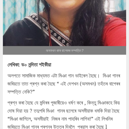
অসমখন কাৰ বাপেকৰ সম্পত্তি ?
লেখিকা: ড০ নন্দিতা শইকীয়া
অলপতে সামাজিক মাধ্যমত এটা মিঞা গান ভাইৰেল হৈছে। মিঞা গানৰ
জৰিয়তে তাত প্ৰশ্ন কৰা হৈছে “ এই দেশখন (অসমখন) তহঁতৰ বাপেৰৰ
সম্পত্তি নেকি?”
প্ৰশ্ন কৰা হৈছে যে মন্দিৰৰ পূজাৰীয়েও ধৰ্ষণ কৰে , কিন্তু মিঞাকহে কিয়
দোষ দিয়া হয় ? তদুপৰি মিঞা গানৰ ছলেৰে অসমীয়াক ধমকি দিয়া হৈছে
“মিঞা জাগিলে, অসমীয়াই নিজৰ নাম পাহৰিব লাগিব!” এই লিখনিৰ
জৰিয়তে মিঞা গানৰ প্ৰশ্নৰ উত্তৰ দিবলৈ প্ৰয়াস কৰা হৈছে l