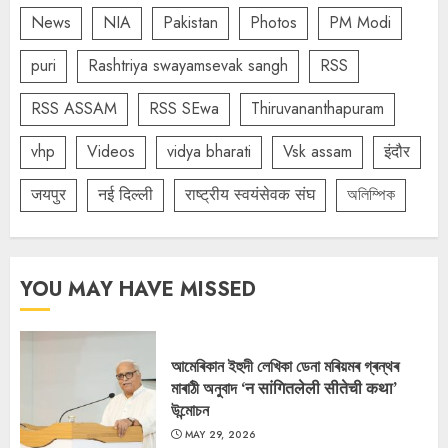
News
NIA
Pakistan
Photos
PM Modi
puri
Rashtriya swayamsevak sangh
RSS
RSS ASSAM
RSS SEwa
Thiruvananthapuram
vhp
Videos
vidya bharati
Vsk assam
इंदौर
जयपुर
नई दिल्ली
राष्ट्रीय स्वयंसेवक संघ
অলিম্পিক
YOU MAY HAVE MISSED
আমেৰিকান ইহুদী লেখিকা ডেনা মৰিয়মৰ গ্ৰন্থৰ
মাৰাঠী অনুবাদ ‘न सांगितलेली सीतेची कथा’
উন্মোচন
MAY 29, 2026