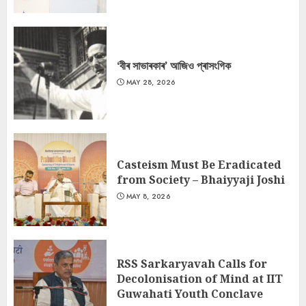
‘বীৰ সাভাৰকাৰ’ আজিও প্ৰাসংগিক
MAY 28, 2026
Casteism Must Be Eradicated
from Society – Bhaiyyaji Joshi
MAY 8, 2026
RSS Sarkaryavah Calls for
Decolonisation of Mind at IIT
Guwahati Youth Conclave