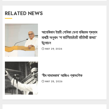
RELATED NEWS
আমেৰিকান ইহুদী লেখিকা ডেনা মৰিয়মৰ গ্ৰন্থৰ
মাৰাঠী অনুবাদ ‘न सांगितलेली सीतेची कथा’
উন্মোচন
MAY 29, 2026
‘বীৰ সাভাৰকাৰ’ আজিও প্ৰাসংগিক
MAY 28, 2026