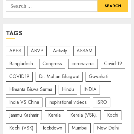
Search
for:
TAGS
ABPS
ABVP
Activity
ASSAM
Bangladesh
Congress
coronavirus
Covid-19
COVID19
Dr. Mohan Bhagwat
Guwahati
Himanta Biswa Sarma
Hindu
INDIA
India VS China
inspirational videos
ISRO
Jammu Kashmir
Kerala
Kerala (VSK).
Kochi
Kochi (VSK)
lockdown
Mumbai
New Delhi