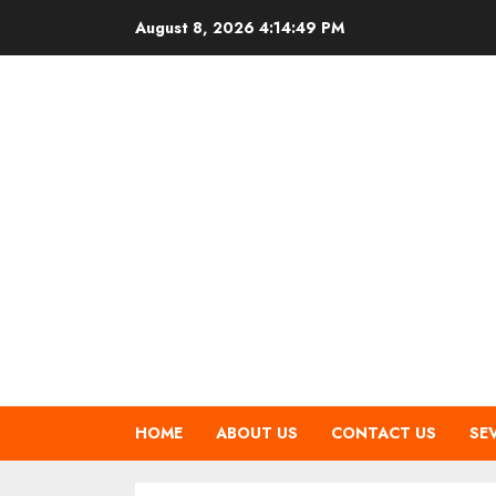
Skip
August 8, 2026
4:14:50 PM
to
content
HOME
ABOUT US
CONTACT US
SE