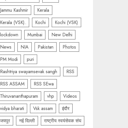
Jammu Kashmir
Kerala
Kerala (VSK).
Kochi
Kochi (VSK)
lockdown
Mumbai
New Delhi
News
NIA
Pakistan
Photos
PM Modi
puri
Rashtriya swayamsevak sangh
RSS
RSS ASSAM
RSS SEwa
Thiruvananthapuram
vhp
Videos
vidya bharati
Vsk assam
इंदौर
जयपुर
नई दिल्ली
राष्ट्रीय स्वयंसेवक संघ