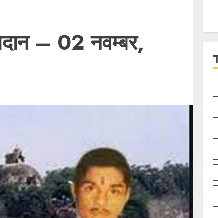
S
f
िदान – 02 नवम्बर,