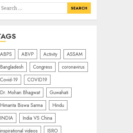
earch
or:
TAGS
ABPS
ABVP
Activity
ASSAM
Bangladesh
Congress
coronavirus
Covid-19
COVID19
Dr. Mohan Bhagwat
Guwahati
Himanta Biswa Sarma
Hindu
INDIA
India VS China
inspirational videos
ISRO