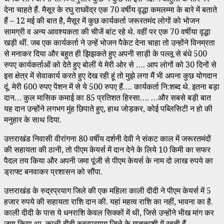
देना चाहते हैं. मैसूर के रघु राघवेंद्र एक 70 वर्षीय वृद्धा कमलम्मा के बारे में बताते
हैं – 12 मई की बात है, मैसूर में कुछ कार्यकर्ता जरूरतमंद लोगों को भोजन
सामग्री व अन्य आवश्यकता की चीजें बांट रहे थे. वहीं पर एक 70 वर्षीया वृद्धा
खड़ी थीं. जब एक कार्यकर्ता ने उन्हें भोजन पैकेट देना चाहा तो उन्होंने विनम्रता
से मनाकर दिया और बहुत ही झिझकते हुए अपनी साड़ी के पल्लू से बंधे 500
रुपए कार्यकर्ताओं को देते हुए बोलीं ये मेरी ओर से …. आप लोगों को 30 दिनों से
इस क्षेत्र में सेवाकार्य करते हुए देख रही हूं तो मुझे लगा मैं भी अपना कुछ योगदान
दूं. मेरी 600 रुपए पेंशन में से ये 500 रुपए हैं…. कार्यकर्ता नि:शब्द थे. इतना बड़ा
दान… कुल मासिक कमाई का 85 प्रतिशत हिस्सा…. …और सबसे बड़ी बात
यह दान उन्होंने लगभग मुंह छिपाते हुए, हाथ जोड़कर, कोई पब्लिसिटी न हो की
मनुहार के साथ दिया.
उत्तराखंड निवासी वीरांगना 80 वर्षीय दर्शनी देवी ने संकट काल में जरूरतमंदों
की सहायता की ठानी, तो पीएम केयर्स में दान देने के लिये 10 किमी का सफर
पैदल तय किया और अपनी जमा पूंजी से पीएम केयर्स के नाम दो लाख रुपये का
ड्राफ्ट बनवाकर प्रशासन को सौंपा.
उत्तराखंड के रुद्रप्रयाग जिले की एक महिला काली दीदी ने पीएम केयर्स में 5
हजार रुपये की सहायता राशि दान की. यहां महत्व राशि का नहीं, भावना का है.
काली दीदी के पास ये धनराशि केवल सिक्कों में थी, जिसे उन्होंने भीख मांग कर
जमा किया था. काली दीदी रुद्रप्रयाग जिले के गुप्तकाशी में रहती हैं.