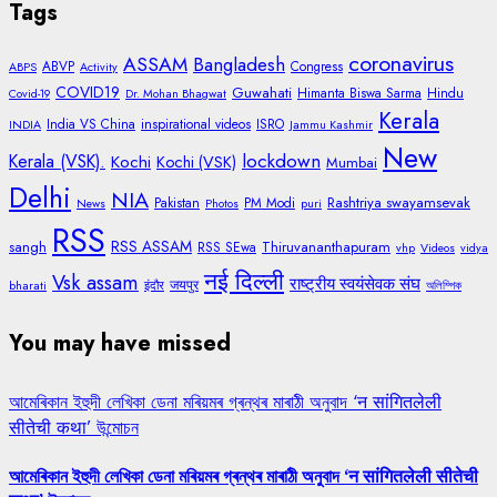
Tags
coronavirus
ASSAM
Bangladesh
ABVP
Congress
ABPS
Activity
COVID19
Guwahati
Himanta Biswa Sarma
Hindu
Covid-19
Dr. Mohan Bhagwat
Kerala
India VS China
inspirational videos
ISRO
INDIA
Jammu Kashmir
New
lockdown
Kerala (VSK).
Kochi
Kochi (VSK)
Mumbai
Delhi
NIA
Rashtriya swayamsevak
Pakistan
PM Modi
News
Photos
puri
RSS
RSS ASSAM
sangh
Thiruvananthapuram
RSS SEwa
vhp
Videos
vidya
नई दिल्ली
Vsk assam
राष्ट्रीय स्वयंसेवक संघ
जयपुर
bharati
इंदौर
অলিম্পিক
You may have missed
আমেৰিকান ইহুদী লেখিকা ডেনা মৰিয়মৰ গ্ৰন্থৰ মাৰাঠী অনুবাদ ‘न सांगितलेली
सीतेची कथा’ উন্মোচন
আমেৰিকান ইহুদী লেখিকা ডেনা মৰিয়মৰ গ্ৰন্থৰ মাৰাঠী অনুবাদ ‘न सांगितलेली सीतेची