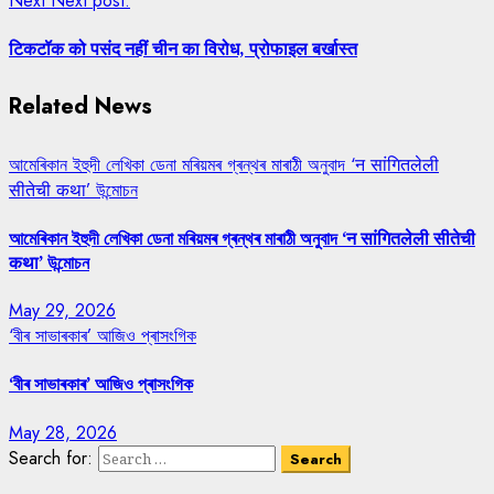
Next
Next post:
टिकटॉक को पसंद नहीं चीन का विरोध, प्रोफाइल बर्खास्त
Related News
আমেৰিকান ইহুদী লেখিকা ডেনা মৰিয়মৰ গ্ৰন্থৰ মাৰাঠী অনুবাদ ‘न सांगितलेली
सीतेची कथा’ উন্মোচন
আমেৰিকান ইহুদী লেখিকা ডেনা মৰিয়মৰ গ্ৰন্থৰ মাৰাঠী অনুবাদ ‘न सांगितलेली सीतेची
कथा’ উন্মোচন
May 29, 2026
‘বীৰ সাভাৰকাৰ’ আজিও প্ৰাসংগিক
‘বীৰ সাভাৰকাৰ’ আজিও প্ৰাসংগিক
May 28, 2026
Search for: