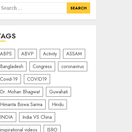
earch
or:
TAGS
ABPS
ABVP
Activity
ASSAM
Bangladesh
Congress
coronavirus
Covid-19
COVID19
Dr. Mohan Bhagwat
Guwahati
Himanta Biswa Sarma
Hindu
INDIA
India VS China
inspirational videos
ISRO