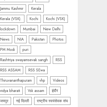
Jammu Kashmir
Kerala
Kerala (VSK).
Kochi
Kochi (VSK)
lockdown
Mumbai
New Delhi
News
NIA
Pakistan
Photos
PM Modi
puri
Rashtriya swayamsevak sangh
RSS
RSS ASSAM
RSS SEwa
Thiruvananthapuram
vhp
Videos
vidya bharati
Vsk assam
इंदौर
जयपुर
नई दिल्ली
राष्ट्रीय स्वयंसेवक संघ