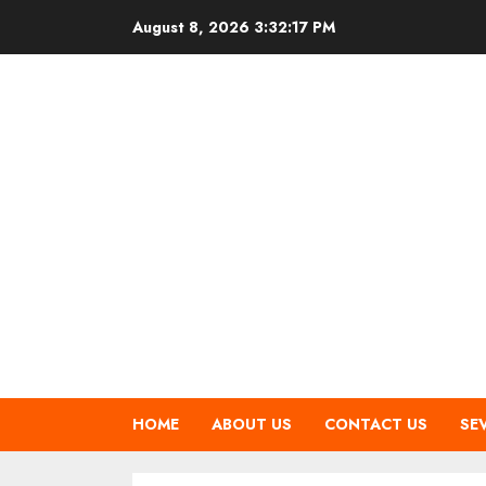
Skip
August 8, 2026
3:32:18 PM
to
content
HOME
ABOUT US
CONTACT US
SE