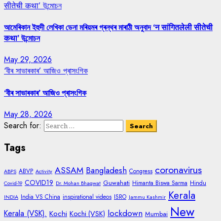
सीतेची कथा’ উন্মোচন
আমেৰিকান ইহুদী লেখিকা ডেনা মৰিয়মৰ গ্ৰন্থৰ মাৰাঠী অনুবাদ ‘न सांगितलेली सीतेची
कथा’ উন্মোচন
May 29, 2026
‘বীৰ সাভাৰকাৰ’ আজিও প্ৰাসংগিক
‘বীৰ সাভাৰকাৰ’ আজিও প্ৰাসংগিক
May 28, 2026
Search for:
Tags
coronavirus
ASSAM
Bangladesh
ABVP
Congress
ABPS
Activity
COVID19
Guwahati
Himanta Biswa Sarma
Hindu
Covid-19
Dr. Mohan Bhagwat
Kerala
India VS China
inspirational videos
ISRO
INDIA
Jammu Kashmir
New
lockdown
Kerala (VSK).
Kochi
Kochi (VSK)
Mumbai