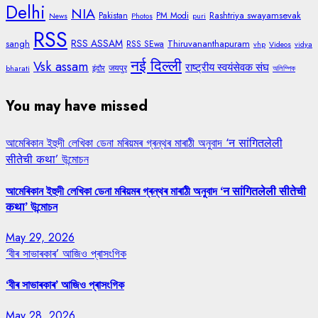
Delhi
NIA
Rashtriya swayamsevak
Pakistan
PM Modi
News
Photos
puri
RSS
RSS ASSAM
sangh
Thiruvananthapuram
RSS SEwa
vhp
Videos
vidya
नई दिल्ली
Vsk assam
राष्ट्रीय स्वयंसेवक संघ
जयपुर
bharati
इंदौर
অলিম্পিক
You may have missed
আমেৰিকান ইহুদী লেখিকা ডেনা মৰিয়মৰ গ্ৰন্থৰ মাৰাঠী অনুবাদ ‘न सांगितलेली
सीतेची कथा’ উন্মোচন
আমেৰিকান ইহুদী লেখিকা ডেনা মৰিয়মৰ গ্ৰন্থৰ মাৰাঠী অনুবাদ ‘न सांगितलेली सीतेची
कथा’ উন্মোচন
May 29, 2026
‘বীৰ সাভাৰকাৰ’ আজিও প্ৰাসংগিক
‘বীৰ সাভাৰকাৰ’ আজিও প্ৰাসংগিক
May 28, 2026