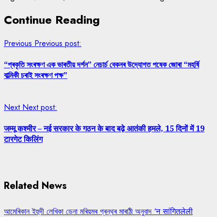
Continue Reading
Previous
Previous post:
“প্ৰকৃতি সংৰক্ষণ এক ভাৰতীয় দৰ্শন” নেচাৰ্চ বেকনৰ উদ্যোগত পষেক জোৰা “মহৰ্ষি
বাল্মিকী চৰাই সংৰক্ষণ পক্ষ”
Next
Next post:
जम्मू कश्मीर – नई सरकार के गठन के बाद बढ़े आतंकी हमले, 15 दिनों में 19
टारगेट किलिंग
Related News
আমেৰিকান ইহুদী লেখিকা ডেনা মৰিয়মৰ গ্ৰন্থৰ মাৰাঠী অনুবাদ ‘न सांगितलेली