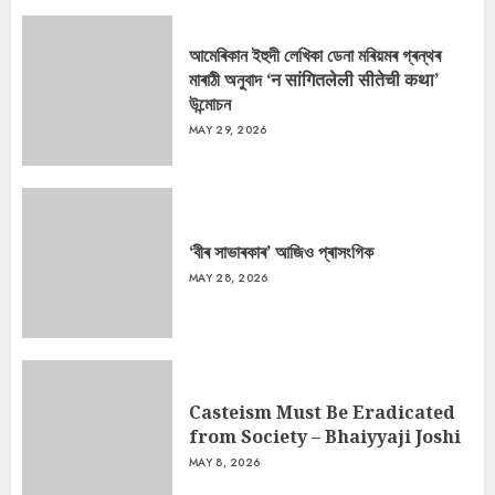
আমেৰিকান ইহুদী লেখিকা ডেনা মৰিয়মৰ গ্ৰন্থৰ
মাৰাঠী অনুবাদ ‘न सांगितलेली सीतेची कथा’
উন্মোচন
MAY 29, 2026
‘বীৰ সাভাৰকাৰ’ আজিও প্ৰাসংগিক
MAY 28, 2026
Casteism Must Be Eradicated
from Society – Bhaiyyaji Joshi
MAY 8, 2026