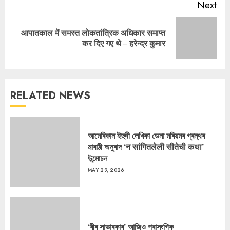
Next
आपातकाल में समस्त लोकतांत्रिक अधिकार समाप्त
Next
कर दिए गए थे – हरेन्द्र कुमार
post:
RELATED NEWS
আমেৰিকান ইহুদী লেখিকা ডেনা মৰিয়মৰ গ্ৰন্থৰ
মাৰাঠী অনুবাদ ‘न सांगितलेली सीतेची कथा’
উন্মোচন
MAY 29, 2026
‘বীৰ সাভাৰকাৰ’ আজিও প্ৰাসংগিক