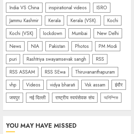
India VS China
inspirational videos
ISRO
Jammu Kashmir
Kerala
Kerala (VSK).
Kochi
Kochi (VSK)
lockdown
Mumbai
New Delhi
News
NIA
Pakistan
Photos
PM Modi
puri
Rashtriya swayamsevak sangh
RSS
RSS ASSAM
RSS SEwa
Thiruvananthapuram
vhp
Videos
vidya bharati
Vsk assam
इंदौर
जयपुर
नई दिल्ली
राष्ट्रीय स्वयंसेवक संघ
অলিম্পিক
YOU MAY HAVE MISSED