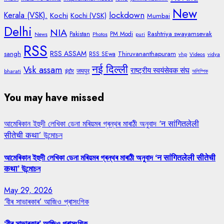
New
lockdown
Kerala (VSK).
Kochi
Kochi (VSK)
Mumbai
Delhi
NIA
Rashtriya swayamsevak
Pakistan
PM Modi
News
Photos
puri
RSS
RSS ASSAM
sangh
Thiruvananthapuram
RSS SEwa
vhp
Videos
vidya
नई दिल्ली
Vsk assam
राष्ट्रीय स्वयंसेवक संघ
जयपुर
bharati
इंदौर
অলিম্পিক
You may have missed
আমেৰিকান ইহুদী লেখিকা ডেনা মৰিয়মৰ গ্ৰন্থৰ মাৰাঠী অনুবাদ ‘न सांगितलेली
सीतेची कथा’ উন্মোচন
আমেৰিকান ইহুদী লেখিকা ডেনা মৰিয়মৰ গ্ৰন্থৰ মাৰাঠী অনুবাদ ‘न सांगितलेली सीतेची
कथा’ উন্মোচন
May 29, 2026
‘বীৰ সাভাৰকাৰ’ আজিও প্ৰাসংগিক
‘বীৰ সাভাৰকাৰ’ আজিও প্ৰাসংগিক