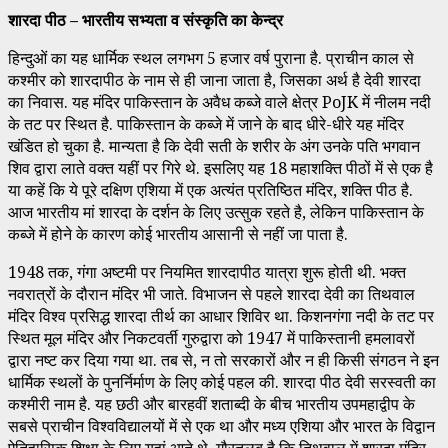
शारदा पीठ – भारतीय सभ्यता व संस्कृति का केन्द्र
हिन्दुओं का यह धार्मिक स्थल लगभग 5 हजार वर्ष पुराना है. प्राचीन काल से
कश्मीर को शारदापीठ के नाम से ही जाना जाता है, जिसका अर्थ है देवी शारदा
का निवास. यह मंदिर पाकिस्तान के अवैध कब्जे वाले क्षेत्र PoJK में नीलम नदी
के तट पर स्थित है. पाकिस्तान के कब्जे में जाने के बाद धीरे-धीरे यह मंदिर
खंडित हो चुका है. मान्यता है कि देवी सती के शरीर के अंग उनके पति भगवान
शिव द्वारा लाते वक्त यहीं पर गिरे थे. इसलिए यह 18 महाशक्ति पीठों में से एक है
या कहें कि ये पूरे दक्षिण एशिया में एक अत्यंत प्रतिष्ठित मंदिर, शक्ति पीठ है.
आज भारतीय मां शारदा के दर्शन के लिए उत्सुक रहते है, लेकिन पाकिस्तान के
कब्जे में होने के कारण कोई भारतीय आसानी से नहीं जा पाता है.
1948 तक, गंगा अष्टमी पर नियमित शारदापीठ यात्रा शुरू होती थी. भक्त
नवरात्रों के दौरान मंदिर भी जाते. विभाजन से पहले शारदा देवी का तिथवाल
मंदिर विश्व प्रसिद्ध शारदा तीर्थ का आधार शिविर था. किशनगंगा नदी के तट पर
स्थित मूल मंदिर और निकटवर्ती गुरुद्वारा को 1947 में पाकिस्तानी हमलावरों
द्वारा नष्ट कर दिया गया था. तब से, न तो सरकारों और न ही किसी संगठन ने इन
धार्मिक स्थलों के पुनर्निर्माण के लिए कोई पहल की. शारदा पीठ देवी सरस्वती का
कश्मीरी नाम है. यह छठी और बारहवीं शताब्दी के बीच भारतीय उपमहाद्वीप के
सबसे प्राचीन विश्वविद्यालयों में से एक था और मध्य एशिया और भारत के विद्वान
ऐतिहासिक शिक्षा के लिए यहां आते थे. गौरतलब है कि तिथवाल में शारदा मंदिर