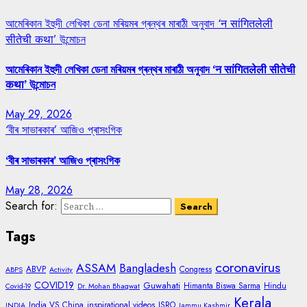
আমেৰিকান ইহুদী লেখিকা ডেনা মৰিয়মৰ গ্ৰন্থৰ মাৰাঠী অনুবাদ ‘न सांगितलेली
सीतेची कथा’ উন্মোচন
আমেৰিকান ইহুদী লেখিকা ডেনা মৰিয়মৰ গ্ৰন্থৰ মাৰাঠী অনুবাদ ‘न सांगितलेली सीतेची
कथा’ উন্মোচন
May 29, 2026
‘বীৰ সাভাৰকাৰ’ আজিও প্ৰাসংগিক
‘বীৰ সাভাৰকাৰ’ আজিও প্ৰাসংগিক
May 28, 2026
Search for:
Tags
coronavirus
ASSAM
Bangladesh
ABVP
Congress
ABPS
Activity
COVID19
Guwahati
Himanta Biswa Sarma
Hindu
Covid-19
Dr. Mohan Bhagwat
Kerala
India VS China
inspirational videos
ISRO
INDIA
Jammu Kashmir