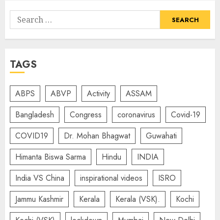
Search
for:
TAGS
ABPS
ABVP
Activity
ASSAM
Bangladesh
Congress
coronavirus
Covid-19
COVID19
Dr. Mohan Bhagwat
Guwahati
Himanta Biswa Sarma
Hindu
INDIA
India VS China
inspirational videos
ISRO
Jammu Kashmir
Kerala
Kerala (VSK).
Kochi