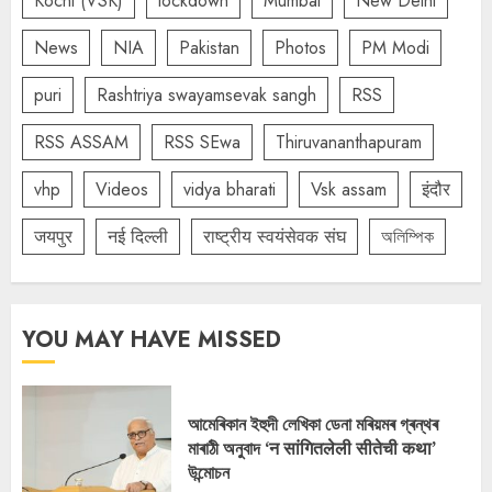
Kochi (VSK)
lockdown
Mumbai
New Delhi
News
NIA
Pakistan
Photos
PM Modi
puri
Rashtriya swayamsevak sangh
RSS
RSS ASSAM
RSS SEwa
Thiruvananthapuram
vhp
Videos
vidya bharati
Vsk assam
इंदौर
जयपुर
नई दिल्ली
राष्ट्रीय स्वयंसेवक संघ
অলিম্পিক
YOU MAY HAVE MISSED
আমেৰিকান ইহুদী লেখিকা ডেনা মৰিয়মৰ গ্ৰন্থৰ
মাৰাঠী অনুবাদ ‘न सांगितलेली सीतेची कथा’
উন্মোচন