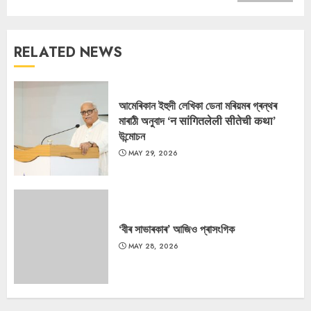
RELATED NEWS
আমেৰিকান ইহুদী লেখিকা ডেনা মৰিয়মৰ গ্ৰন্থৰ
মাৰাঠী অনুবাদ ‘न सांगितलेली सीतेची कथा’
উন্মোচন
MAY 29, 2026
‘বীৰ সাভাৰকাৰ’ আজিও প্ৰাসংগিক
MAY 28, 2026