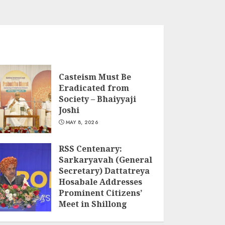
Casteism Must Be
Eradicated from
Society – Bhaiyyaji
Joshi
MAY 8, 2026
RSS Centenary:
Sarkaryavah (General
Secretary) Dattatreya
Hosabale Addresses
Prominent Citizens’
Meet in Shillong
MARCH 22, 2026