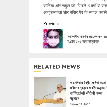
सोनिया और राहुल को. पिछले 6 वर्षों से सत्
आक्रामकता और बेसिर पैर के सवाल काफी क
Continue
Previous
Reading
মহানগৰীত কৰণাৰ ভয়ংকৰ ৰূপ ২৪
ঘণ্টাত ১৯৫ জন আক্রান্ত
RELATED NEWS
আমেৰিকান ইহুদী লেখিকা ডেনা
মৰিয়মৰ গ্ৰন্থৰ মাৰাঠী অনুবাদ 
सांगितलेली सीतेची कथा’
উন্মোচন
MAY 29, 2026