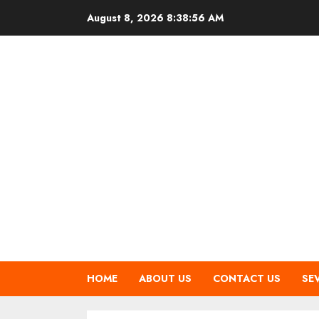
Skip
August 8, 2026
8:38:57 AM
to
content
HOME
ABOUT US
CONTACT US
SE