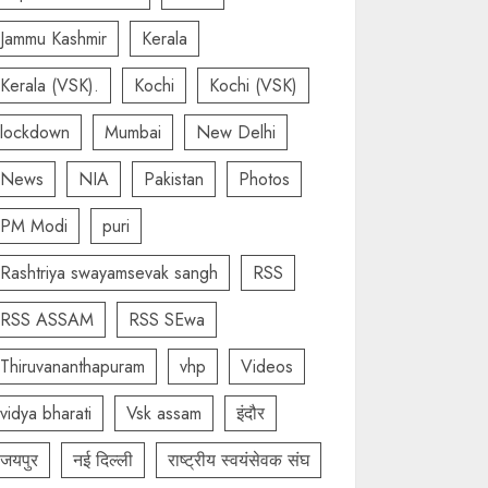
Jammu Kashmir
Kerala
Kerala (VSK).
Kochi
Kochi (VSK)
lockdown
Mumbai
New Delhi
News
NIA
Pakistan
Photos
PM Modi
puri
Rashtriya swayamsevak sangh
RSS
RSS ASSAM
RSS SEwa
Thiruvananthapuram
vhp
Videos
vidya bharati
Vsk assam
इंदौर
जयपुर
नई दिल्ली
राष्ट्रीय स्वयंसेवक संघ