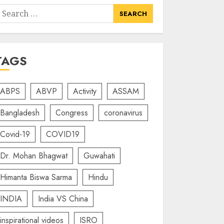
earch
or:
TAGS
ABPS
ABVP
Activity
ASSAM
Bangladesh
Congress
coronavirus
Covid-19
COVID19
Dr. Mohan Bhagwat
Guwahati
Himanta Biswa Sarma
Hindu
INDIA
India VS China
inspirational videos
ISRO