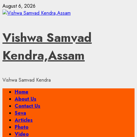
Skip
August 6, 2026
to
content
Vishwa Samvad
Kendra,Assam
Vishwa Samvad Kendra
Primary
Home
Menu
About Us
Contact Us
Seva
Articles
Photo
Video