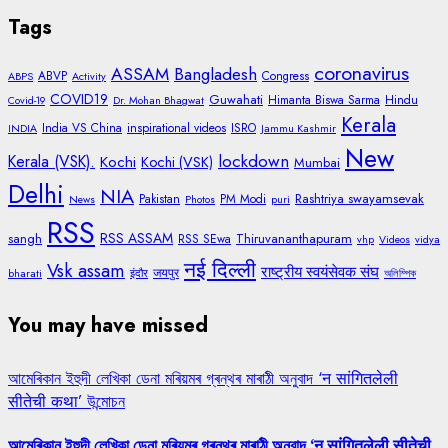
for:
Tags
coronavirus
ASSAM
Bangladesh
ABVP
Congress
ABPS
Activity
COVID19
Guwahati
Himanta Biswa Sarma
Hindu
Covid-19
Dr. Mohan Bhagwat
Kerala
India VS China
inspirational videos
ISRO
INDIA
Jammu Kashmir
New
lockdown
Kerala (VSK).
Kochi
Kochi (VSK)
Mumbai
Delhi
NIA
Rashtriya swayamsevak
Pakistan
PM Modi
News
Photos
puri
RSS
RSS ASSAM
sangh
Thiruvananthapuram
RSS SEwa
vhp
Videos
vidya
नई दिल्ली
Vsk assam
राष्ट्रीय स्वयंसेवक संघ
जयपुर
bharati
इंदौर
অলিম্পিক
You may have missed
আমেৰিকান ইহুদী লেখিকা ডেনা মৰিয়মৰ গ্ৰন্থৰ মাৰাঠী অনুবাদ ‘न सांगितलेली
सीतेची कथा’ উন্মোচন
আমেৰিকান ইহুদী লেখিকা ডেনা মৰিয়মৰ গ্ৰন্থৰ মাৰাঠী অনুবাদ ‘न सांगितलेली सीतेची