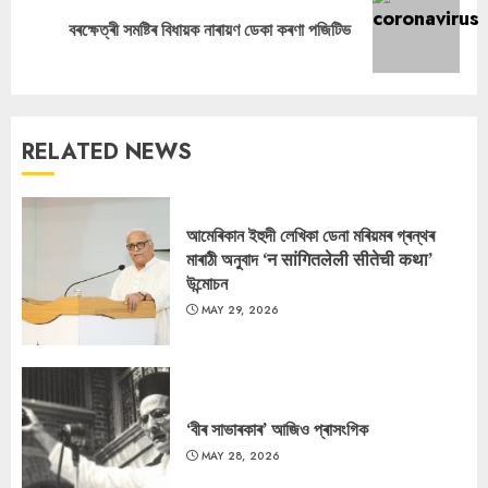
Next
বৰক্ষেত্ৰী সমষ্টিৰ বিধায়ক নাৰায়ণ ডেকা কৰণা পজিটিভ
post:
RELATED NEWS
আমেৰিকান ইহুদী লেখিকা ডেনা মৰিয়মৰ গ্ৰন্থৰ
মাৰাঠী অনুবাদ ‘न सांगितलेली सीतेची कथा’
উন্মোচন
MAY 29, 2026
‘বীৰ সাভাৰকাৰ’ আজিও প্ৰাসংগিক
MAY 28, 2026