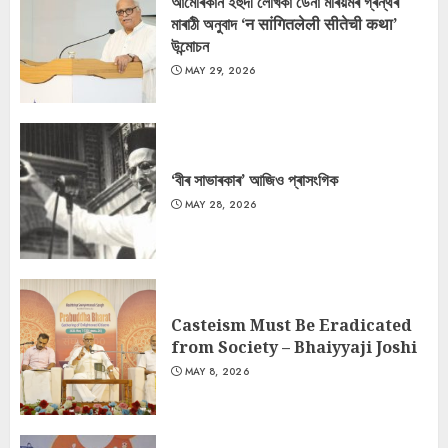
আমেৰিকান ইহুদী লেখিকা ডেনা মৰিয়মৰ গ্ৰন্থৰ
মাৰাঠী অনুবাদ ‘न सांगितलेली सीतेची कथा’
উন্মোচন
MAY 29, 2026
‘বীৰ সাভাৰকাৰ’ আজিও প্ৰাসংগিক
MAY 28, 2026
Casteism Must Be Eradicated
from Society – Bhaiyyaji Joshi
MAY 8, 2026