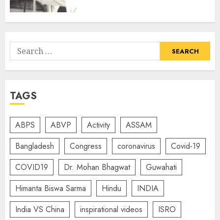
Search
for:
TAGS
ABPS
ABVP
Activity
ASSAM
Bangladesh
Congress
coronavirus
Covid-19
COVID19
Dr. Mohan Bhagwat
Guwahati
Himanta Biswa Sarma
Hindu
INDIA
India VS China
inspirational videos
ISRO