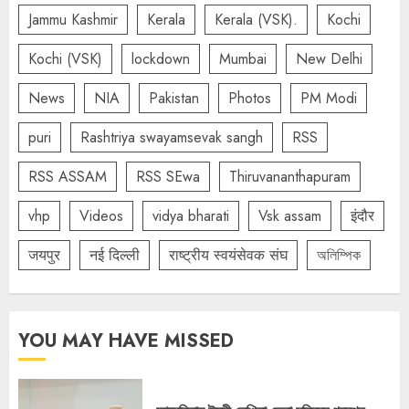
Jammu Kashmir
Kerala
Kerala (VSK).
Kochi
Kochi (VSK)
lockdown
Mumbai
New Delhi
News
NIA
Pakistan
Photos
PM Modi
puri
Rashtriya swayamsevak sangh
RSS
RSS ASSAM
RSS SEwa
Thiruvananthapuram
vhp
Videos
vidya bharati
Vsk assam
इंदौर
जयपुर
नई दिल्ली
राष्ट्रीय स्वयंसेवक संघ
অলিম্পিক
YOU MAY HAVE MISSED