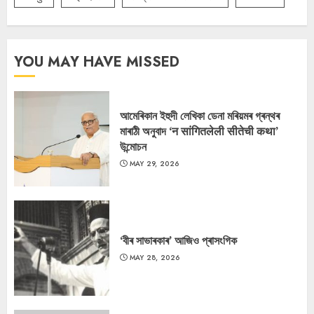
YOU MAY HAVE MISSED
আমেৰিকান ইহুদী লেখিকা ডেনা মৰিয়মৰ গ্ৰন্থৰ
মাৰাঠী অনুবাদ ‘न सांगितलेली सीतेची कथा’
উন্মোচন
MAY 29, 2026
‘বীৰ সাভাৰকাৰ’ আজিও প্ৰাসংগিক
MAY 28, 2026