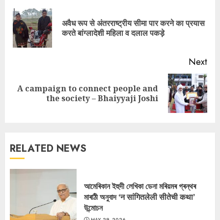
Reading
अवैध रूप से अंतरराष्ट्रीय सीमा पार करने का प्रयास
Pre
करते बांग्लादेशी महिला व दलाल पकड़े
pos
Next
A campaign to connect people and
Next
the society – Bhaiyyaji Joshi
post:
RELATED NEWS
আমেৰিকান ইহুদী লেখিকা ডেনা মৰিয়মৰ গ্ৰন্থৰ
মাৰাঠী অনুবাদ ‘न सांगितलेली सीतेची कथा’
উন্মোচন
MAY 29, 2026