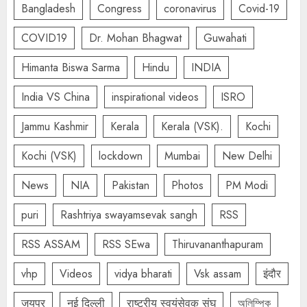
Bangladesh
Congress
coronavirus
Covid-19
COVID19
Dr. Mohan Bhagwat
Guwahati
Himanta Biswa Sarma
Hindu
INDIA
India VS China
inspirational videos
ISRO
Jammu Kashmir
Kerala
Kerala (VSK).
Kochi
Kochi (VSK)
lockdown
Mumbai
New Delhi
News
NIA
Pakistan
Photos
PM Modi
puri
Rashtriya swayamsevak sangh
RSS
RSS ASSAM
RSS SEwa
Thiruvananthapuram
vhp
Videos
vidya bharati
Vsk assam
इंदौर
जयपुर
नई दिल्ली
राष्ट्रीय स्वयंसेवक संघ
অলিম্পিক