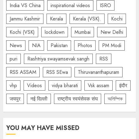
India VS China
inspirational videos
ISRO
Jammu Kashmir
Kerala
Kerala (VSK).
Kochi
Kochi (VSK)
lockdown
Mumbai
New Delhi
News
NIA
Pakistan
Photos
PM Modi
puri
Rashtriya swayamsevak sangh
RSS
RSS ASSAM
RSS SEwa
Thiruvananthapuram
vhp
Videos
vidya bharati
Vsk assam
इंदौर
जयपुर
नई दिल्ली
राष्ट्रीय स्वयंसेवक संघ
অলিম্পিক
YOU MAY HAVE MISSED