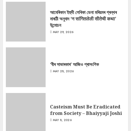
আমেৰিকান ইহুদী লেখিকা ডেনা মৰিয়মৰ গ্ৰন্থৰ
মাৰাঠী অনুবাদ ‘न सांगितलेली सीतेची कथा’
উন্মোচন
MAY 29, 2026
‘বীৰ সাভাৰকাৰ’ আজিও প্ৰাসংগিক
MAY 28, 2026
Casteism Must Be Eradicated
from Society – Bhaiyyaji Joshi
MAY 8, 2026