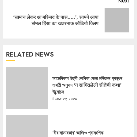
Next
‘सामान लेकर आ मस्जिद के पास…..’, सामने आया
Next
संभल हिंसा का खतरनाक ऑडियो क्लिप
post:
RELATED NEWS
আমেৰিকান ইহুদী লেখিকা ডেনা মৰিয়মৰ গ্ৰন্থৰ
মাৰাঠী অনুবাদ ‘न सांगितलेली सीतेची कथा’
উন্মোচন
MAY 29, 2026
‘বীৰ সাভাৰকাৰ’ আজিও প্ৰাসংগিক