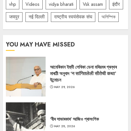
vhp
Videos
vidya bharati
Vsk assam
इंदौर
जयपुर
नई दिल्ली
राष्ट्रीय स्वयंसेवक संघ
অলিম্পিক
YOU MAY HAVE MISSED
আমেৰিকান ইহুদী লেখিকা ডেনা মৰিয়মৰ গ্ৰন্থৰ
মাৰাঠী অনুবাদ ‘न सांगितलेली सीतेची कथा’
উন্মোচন
MAY 29, 2026
‘বীৰ সাভাৰকাৰ’ আজিও প্ৰাসংগিক
MAY 28, 2026