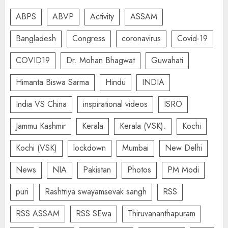
ABPS
ABVP
Activity
ASSAM
Bangladesh
Congress
coronavirus
Covid-19
COVID19
Dr. Mohan Bhagwat
Guwahati
Himanta Biswa Sarma
Hindu
INDIA
India VS China
inspirational videos
ISRO
Jammu Kashmir
Kerala
Kerala (VSK).
Kochi
Kochi (VSK)
lockdown
Mumbai
New Delhi
News
NIA
Pakistan
Photos
PM Modi
puri
Rashtriya swayamsevak sangh
RSS
RSS ASSAM
RSS SEwa
Thiruvananthapuram