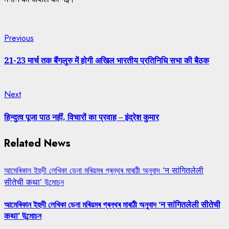
Continue
Previous
Previous
post:
Reading
21-23 मार्च तक बैंगलुरु में होगी अखिल भारतीय प्रतिनिधि सभा की बैठक
Next
Next
post:
हिन्दुत्व पूजा पाठ नहीं, विचारों का प्रवाह – इंद्रेश कुमार
Related News
আমেৰিকান ইহুদী লেখিকা ডেনা মৰিয়মৰ গ্ৰন্থৰ মাৰাঠী অনুবাদ ‘न सांगितलेली
सीतेची कथा’ উন্মোচন
আমেৰিকান ইহুদী লেখিকা ডেনা মৰিয়মৰ গ্ৰন্থৰ মাৰাঠী অনুবাদ ‘न सांगितलेली सीतेची
कथा’ উন্মোচন