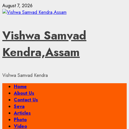
Skip
August 7, 2026
to
content
Vishwa Samvad
Kendra,Assam
Vishwa Samvad Kendra
Primary
Home
Menu
About Us
Contact Us
Seva
Articles
Photo
Video