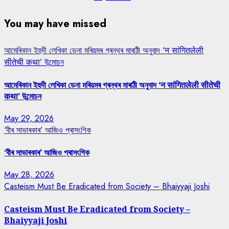
You may have missed
আমেৰিকান ইহুদী লেখিকা ডেনা মৰিয়মৰ গ্ৰন্থৰ মাৰাঠী অনুবাদ ‘न सांगितलेली
सीतेची कथा’ উন্মোচন
আমেৰিকান ইহুদী লেখিকা ডেনা মৰিয়মৰ গ্ৰন্থৰ মাৰাঠী অনুবাদ ‘न सांगितलेली सीतेची
कथा’ উন্মোচন
May 29, 2026
‘বীৰ সাভাৰকাৰ’ আজিও প্ৰাসংগিক
‘বীৰ সাভাৰকাৰ’ আজিও প্ৰাসংগিক
May 28, 2026
Casteism Must Be Eradicated from Society – Bhaiyyaji Joshi
Casteism Must Be Eradicated from Society –
Bhaiyyaji Joshi