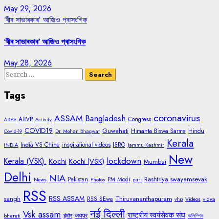
May 29, 2026
‘বীৰ সাভাৰকাৰ’ আজিও প্ৰাসংগিক
‘বীৰ সাভাৰকাৰ’ আজিও প্ৰাসংগিক
May 28, 2026
Search
for:
Tags
coronavirus
ASSAM
Bangladesh
ABVP
Congress
ABPS
Activity
COVID19
Guwahati
Himanta Biswa Sarma
Hindu
Covid-19
Dr. Mohan Bhagwat
Kerala
India VS China
inspirational videos
ISRO
INDIA
Jammu Kashmir
New
lockdown
Kerala (VSK).
Kochi
Kochi (VSK)
Mumbai
Delhi
NIA
Rashtriya swayamsevak
Pakistan
PM Modi
News
Photos
puri
RSS
RSS ASSAM
sangh
Thiruvananthapuram
RSS SEwa
vhp
Videos
vidya
नई दिल्ली
Vsk assam
राष्ट्रीय स्वयंसेवक संघ
जयपुर
bharati
इंदौर
অলিম্পিক