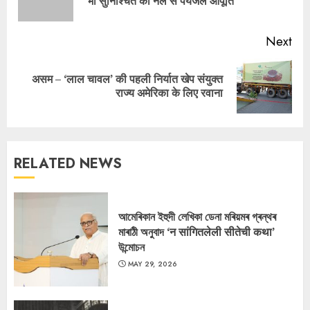
भी सुनिश्चित की नल से पेयजल आपूर्ति
pos
Next
असम – ‘लाल चावल’ की पहली निर्यात खेप संयुक्त
Next
राज्य अमेरिका के लिए रवाना
post:
RELATED NEWS
আমেৰিকান ইহুদী লেখিকা ডেনা মৰিয়মৰ গ্ৰন্থৰ
মাৰাঠী অনুবাদ ‘न सांगितलेली सीतेची कथा’
উন্মোচন
MAY 29, 2026