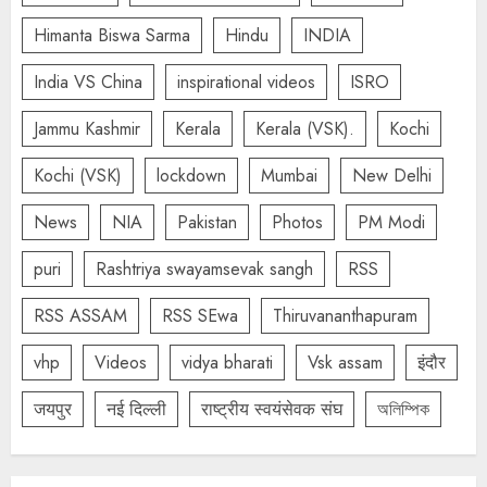
Himanta Biswa Sarma
Hindu
INDIA
India VS China
inspirational videos
ISRO
Jammu Kashmir
Kerala
Kerala (VSK).
Kochi
Kochi (VSK)
lockdown
Mumbai
New Delhi
News
NIA
Pakistan
Photos
PM Modi
puri
Rashtriya swayamsevak sangh
RSS
RSS ASSAM
RSS SEwa
Thiruvananthapuram
vhp
Videos
vidya bharati
Vsk assam
इंदौर
जयपुर
नई दिल्ली
राष्ट्रीय स्वयंसेवक संघ
অলিম্পিক