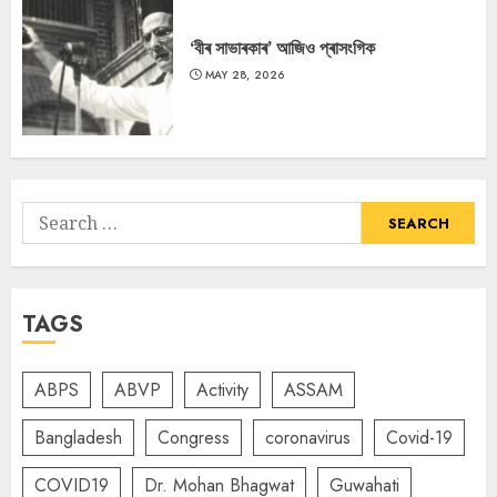
‘বীৰ সাভাৰকাৰ’ আজিও প্ৰাসংগিক
MAY 28, 2026
Search
for:
TAGS
ABPS
ABVP
Activity
ASSAM
Bangladesh
Congress
coronavirus
Covid-19
COVID19
Dr. Mohan Bhagwat
Guwahati