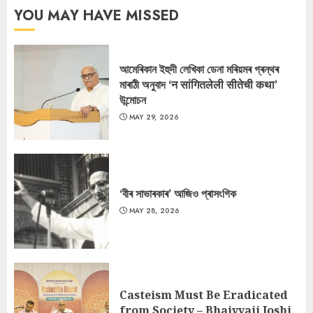
YOU MAY HAVE MISSED
আমেৰিকান ইহুদী লেখিকা ডেনা মৰিয়মৰ গ্ৰন্থৰ
মাৰাঠী অনুবাদ ‘न सांगितलेली सीतेची कथा’
উন্মোচন
MAY 29, 2026
‘বীৰ সাভাৰকাৰ’ আজিও প্ৰাসংগিক
MAY 28, 2026
Casteism Must Be Eradicated
from Society – Bhaiyyaji Joshi