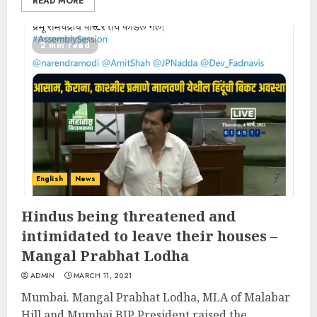
READ MORE
2 min read
English
News
Hindus being threatened and
intimidated to leave their houses –
Mangal Prabhat Lodha
ADMIN
MARCH 11, 2021
Mumbai. Mangal Prabhat Lodha, MLA of Malabar
Hill and Mumbai BJP President raised the...