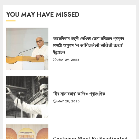
YOU MAY HAVE MISSED
আমেৰিকান ইহুদী লেখিকা ডেনা মৰিয়মৰ গ্ৰন্থৰ
মাৰাঠী অনুবাদ ‘न सांगितलेली सीतेची कथा’
উন্মোচন
MAY 29, 2026
‘বীৰ সাভাৰকাৰ’ আজিও প্ৰাসংগিক
MAY 28, 2026
Casteism Must Be Eradicated