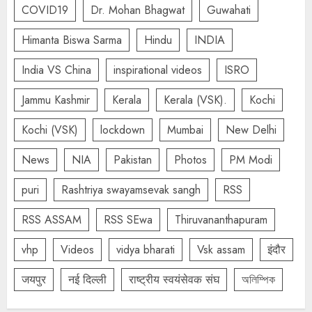
COVID19
Dr. Mohan Bhagwat
Guwahati
Himanta Biswa Sarma
Hindu
INDIA
India VS China
inspirational videos
ISRO
Jammu Kashmir
Kerala
Kerala (VSK).
Kochi
Kochi (VSK)
lockdown
Mumbai
New Delhi
News
NIA
Pakistan
Photos
PM Modi
puri
Rashtriya swayamsevak sangh
RSS
RSS ASSAM
RSS SEwa
Thiruvananthapuram
vhp
Videos
vidya bharati
Vsk assam
इंदौर
जयपुर
नई दिल्ली
राष्ट्रीय स्वयंसेवक संघ
অলিম্পিক