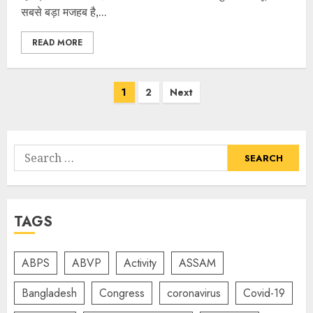
सबसे बड़ा मजहब है,...
READ MORE
Posts
1
2
Next
navigation
Search
for:
TAGS
ABPS
ABVP
Activity
ASSAM
Bangladesh
Congress
coronavirus
Covid-19