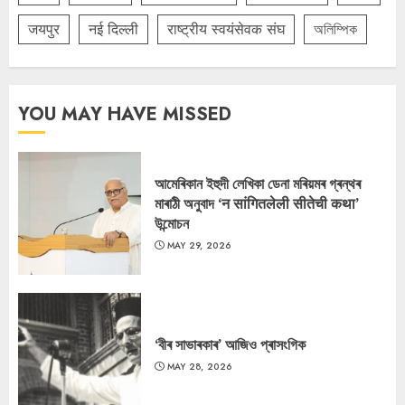
जयपुर
नई दिल्ली
राष्ट्रीय स्वयंसेवक संघ
অলিম্পিক
YOU MAY HAVE MISSED
আমেৰিকান ইহুদী লেখিকা ডেনা মৰিয়মৰ গ্ৰন্থৰ
মাৰাঠী অনুবাদ ‘न सांगितलेली सीतेची कथा’
উন্মোচন
MAY 29, 2026
‘বীৰ সাভাৰকাৰ’ আজিও প্ৰাসংগিক
MAY 28, 2026