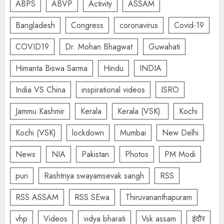
ABPS
ABVP
Activity
ASSAM
Bangladesh
Congress
coronavirus
Covid-19
COVID19
Dr. Mohan Bhagwat
Guwahati
Himanta Biswa Sarma
Hindu
INDIA
India VS China
inspirational videos
ISRO
Jammu Kashmir
Kerala
Kerala (VSK).
Kochi
Kochi (VSK)
lockdown
Mumbai
New Delhi
News
NIA
Pakistan
Photos
PM Modi
puri
Rashtriya swayamsevak sangh
RSS
RSS ASSAM
RSS SEwa
Thiruvananthapuram
vhp
Videos
vidya bharati
Vsk assam
इंदौर