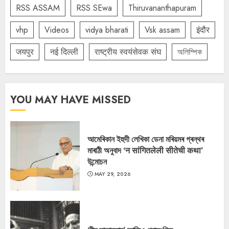
RSS ASSAM
RSS SEwa
Thiruvananthapuram
vhp
Videos
vidya bharati
Vsk assam
इंदौर
जयपुर
नई दिल्ली
राष्ट्रीय स्वयंसेवक संघ
অলিম্পিক
YOU MAY HAVE MISSED
আমেৰিকান ইহুদী লেখিকা ডেনা মৰিয়মৰ গ্ৰন্থৰ
মাৰাঠী অনুবাদ ‘न सांगितलेली सीतेची कथा’
উন্মোচন
MAY 29, 2026