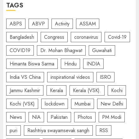
TAGS
ABPS
ABVP
Activity
ASSAM
Bangladesh
Congress
coronavirus
Covid-19
COVID19
Dr. Mohan Bhagwat
Guwahati
Himanta Biswa Sarma
Hindu
INDIA
India VS China
inspirational videos
ISRO
Jammu Kashmir
Kerala
Kerala (VSK).
Kochi
Kochi (VSK)
lockdown
Mumbai
New Delhi
News
NIA
Pakistan
Photos
PM Modi
puri
Rashtriya swayamsevak sangh
RSS