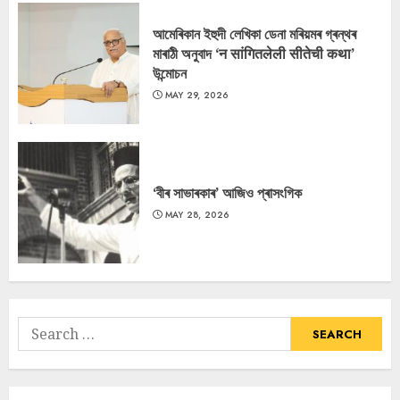
আমেৰিকান ইহুদী লেখিকা ডেনা মৰিয়মৰ গ্ৰন্থৰ
মাৰাঠী অনুবাদ ‘न सांगितलेली सीतेची कथा’
উন্মোচন
MAY 29, 2026
‘বীৰ সাভাৰকাৰ’ আজিও প্ৰাসংগিক
MAY 28, 2026
Search
for: