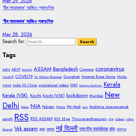
May 29, 2026
‘বীৰ সাভাৰকাৰ’ আজিও প্ৰাসংগিক
‘বীৰ সাভাৰকাৰ’ আজিও প্ৰাসংগিক
May 28, 2026
Search for:
Tags
coronavirus
ASSAM
Bangladesh
ABVP
Congress
ABPS
Activity
COVID19
Guwahati
Himanta Biswa Sarma
Hindu
Covid-19
Dr. Mohan Bhagwat
Kerala
India VS China
inspirational videos
ISRO
INDIA
Jammu Kashmir
New
lockdown
Kerala (VSK).
Kochi
Kochi (VSK)
Mumbai
Delhi
NIA
Rashtriya swayamsevak
Pakistan
PM Modi
News
Photos
puri
RSS
RSS ASSAM
sangh
Thiruvananthapuram
RSS SEwa
vhp
Videos
vidya
नई दिल्ली
Vsk assam
राष्ट्रीय स्वयंसेवक संघ
जयपुर
bharati
इंदौर
অলিম্পিক