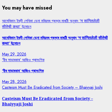
You may have missed
আমেৰিকান ইহুদী লেখিকা ডেনা মৰিয়মৰ গ্ৰন্থৰ মাৰাঠী অনুবাদ ‘न सांगितलेली
सीतेची कथा’ উন্মোচন
আমেৰিকান ইহুদী লেখিকা ডেনা মৰিয়মৰ গ্ৰন্থৰ মাৰাঠী অনুবাদ ‘न सांगितलेली सीतेची
कथा’ উন্মোচন
May 29, 2026
‘বীৰ সাভাৰকাৰ’ আজিও প্ৰাসংগিক
‘বীৰ সাভাৰকাৰ’ আজিও প্ৰাসংগিক
May 28, 2026
Casteism Must Be Eradicated from Society – Bhaiyyaji Joshi
Casteism Must Be Eradicated from Society –
Bhaiyyaji Joshi