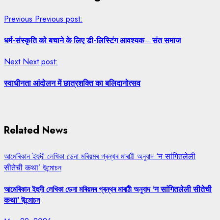
Previous
Previous post:
धर्म-संस्कृति को बचाने के लिए डी-लिस्टिंग आवश्यक – संत समाज
Next
Next post:
स्वाधीनता आंदोलन में छात्रशक्ति का बलिदानोत्सव
Related News
আমেৰিকান ইহুদী লেখিকা ডেনা মৰিয়মৰ গ্ৰন্থৰ মাৰাঠী অনুবাদ ‘न सांगितलेली
सीतेची कथा’ উন্মোচন
আমেৰিকান ইহুদী লেখিকা ডেনা মৰিয়মৰ গ্ৰন্থৰ মাৰাঠী অনুবাদ ‘न सांगितलेली सीतेची
कथा’ উন্মোচন