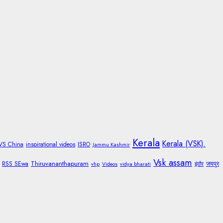
Kerala
Kerala (VSK).
 VS China
inspirational videos
ISRO
Jammu Kashmir
Vsk assam
Thiruvananthapuram
RSS SEwa
जयपुर
vhp
Videos
vidya bharati
इंदौर