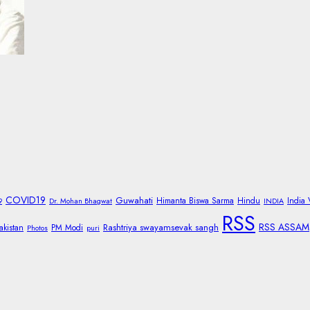
COVID19
Guwahati
Himanta Biswa Sarma
Hindu
India
9
Dr. Mohan Bhagwat
INDIA
RSS
RSS ASSAM
Rashtriya swayamsevak sangh
akistan
PM Modi
Photos
puri