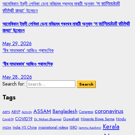
আমেৰিকান ইহুদী লেখিকা ডেনা মৰিয়মৰ গ্ৰন্থৰ মাৰাঠী অনুবাদ ‘न सांगितलेली
सीतेची कथा’ উন্মোচন
আমেৰিকান ইহুদী লেখিকা ডেনা মৰিয়মৰ গ্ৰন্থৰ মাৰাঠী অনুবাদ ‘न सांगितलेली सीतेची
कथा’ উন্মোচন
May 29, 2026
‘বীৰ সাভাৰকাৰ’ আজিও প্ৰাসংগিক
‘বীৰ সাভাৰকাৰ’ আজিও প্ৰাসংগিক
May 28, 2026
Search for:
Tags
coronavirus
ASSAM
Bangladesh
ABVP
Congress
ABPS
Activity
COVID19
Guwahati
Himanta Biswa Sarma
Hindu
Covid-19
Dr. Mohan Bhagwat
Kerala
India VS China
inspirational videos
ISRO
INDIA
Jammu Kashmir