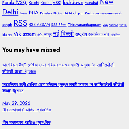
New
lockdown
Kerala (VSK).
Kochi
Kochi (VSK)
Mumbai
Delhi
NIA
Rashtriya swayamsevak
Pakistan
PM Modi
News
Photos
puri
RSS
RSS ASSAM
sangh
Thiruvananthapuram
RSS SEwa
vhp
Videos
vidya
नई दिल्ली
Vsk assam
राष्ट्रीय स्वयंसेवक संघ
जयपुर
bharati
इंदौर
অলিম্পিক
You may have missed
আমেৰিকান ইহুদী লেখিকা ডেনা মৰিয়মৰ গ্ৰন্থৰ মাৰাঠী অনুবাদ ‘न सांगितलेली
सीतेची कथा’ উন্মোচন
আমেৰিকান ইহুদী লেখিকা ডেনা মৰিয়মৰ গ্ৰন্থৰ মাৰাঠী অনুবাদ ‘न सांगितलेली सीतेची
कथा’ উন্মোচন
May 29, 2026
‘বীৰ সাভাৰকাৰ’ আজিও প্ৰাসংগিক
‘বীৰ সাভাৰকাৰ’ আজিও প্ৰাসংগিক