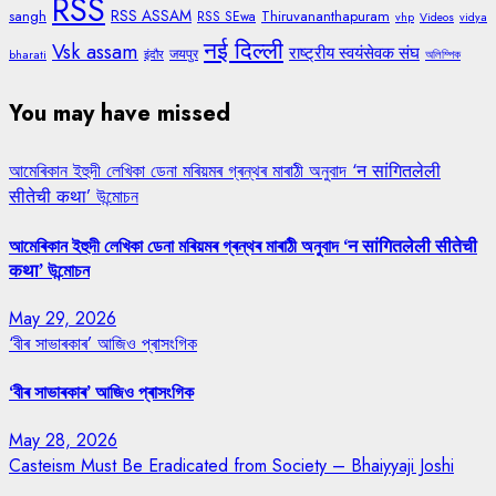
RSS
RSS ASSAM
sangh
Thiruvananthapuram
RSS SEwa
vhp
Videos
vidya
नई दिल्ली
Vsk assam
राष्ट्रीय स्वयंसेवक संघ
जयपुर
bharati
इंदौर
অলিম্পিক
You may have missed
আমেৰিকান ইহুদী লেখিকা ডেনা মৰিয়মৰ গ্ৰন্থৰ মাৰাঠী অনুবাদ ‘न सांगितलेली
सीतेची कथा’ উন্মোচন
আমেৰিকান ইহুদী লেখিকা ডেনা মৰিয়মৰ গ্ৰন্থৰ মাৰাঠী অনুবাদ ‘न सांगितलेली सीतेची
कथा’ উন্মোচন
May 29, 2026
‘বীৰ সাভাৰকাৰ’ আজিও প্ৰাসংগিক
‘বীৰ সাভাৰকাৰ’ আজিও প্ৰাসংগিক
May 28, 2026
Casteism Must Be Eradicated from Society – Bhaiyyaji Joshi