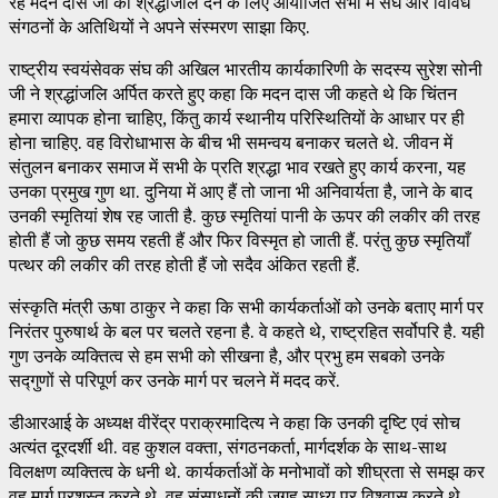
रहे मदन दास जी को श्रद्धांजलि देने के लिए आयोजित सभा में संघ और विविध
संगठनों के अतिथियों ने अपने संस्मरण साझा किए.
राष्ट्रीय स्वयंसेवक संघ की अखिल भारतीय कार्यकारिणी के सदस्य सुरेश सोनी
जी ने श्रद्धांजलि अर्पित करते हुए कहा कि मदन दास जी कहते थे कि चिंतन
हमारा व्यापक होना चाहिए, किंतु कार्य स्थानीय परिस्थितियों के आधार पर ही
होना चाहिए. वह विरोधाभास के बीच भी समन्वय बनाकर चलते थे. जीवन में
संतुलन बनाकर समाज में सभी के प्रति श्रद्धा भाव रखते हुए कार्य करना, यह
उनका प्रमुख गुण था. दुनिया में आए हैं तो जाना भी अनिवार्यता है, जाने के बाद
उनकी स्मृतियां शेष रह जाती है. कुछ स्मृतियां पानी के ऊपर की लकीर की तरह
होती हैं जो कुछ समय रहती हैं और फिर विस्मृत हो जाती हैं. परंतु कुछ स्मृतियाँ
पत्थर की लकीर की तरह होती हैं जो सदैव अंकित रहती हैं.
संस्कृति मंत्री ऊषा ठाकुर ने कहा कि सभी कार्यकर्ताओं को उनके बताए मार्ग पर
निरंतर पुरुषार्थ के बल पर चलते रहना है. वे कहते थे, राष्ट्रहित सर्वोपरि है. यही
गुण उनके व्यक्तित्व से हम सभी को सीखना है, और प्रभु हम सबको उनके
सद्गुणों से परिपूर्ण कर उनके मार्ग पर चलने में मदद करें.
डीआरआई के अध्यक्ष वीरेंद्र पराक्रमादित्य ने कहा कि उनकी दृष्टि एवं सोच
अत्यंत दूरदर्शी थी. वह कुशल वक्ता, संगठनकर्ता, मार्गदर्शक के साथ-साथ
विलक्षण व्यक्तित्व के धनी थे. कार्यकर्ताओं के मनोभावों को शीघ्रता से समझ कर
वह मार्ग प्रशस्त करते थे. वह संसाधनों की जगह साध्य पर विश्वास करते थे.