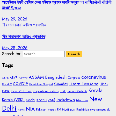
আমেৰিকান ইহুদী লেখিকা ডেনা মৰিয়মৰ গ্ৰন্থৰ মাৰাঠী অনুবাদ ‘न सांगितलेली सीतेची
कथा’ উন্মোচন
May 29, 2026
‘বীৰ সাভাৰকাৰ’ আজিও প্ৰাসংগিক
‘বীৰ সাভাৰকাৰ’ আজিও প্ৰাসংগিক
May 28, 2026
Search for:
Tags
coronavirus
ASSAM
Bangladesh
ABVP
Congress
ABPS
Activity
COVID19
Guwahati
Himanta Biswa Sarma
Hindu
Covid-19
Dr. Mohan Bhagwat
Kerala
India VS China
inspirational videos
ISRO
INDIA
Jammu Kashmir
New
lockdown
Kerala (VSK).
Kochi
Kochi (VSK)
Mumbai
Delhi
NIA
Rashtriya swayamsevak
Pakistan
PM Modi
News
Photos
puri