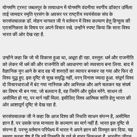
योगमणि ट्रस्ट जबलपुर के तत्वाधान में योगमणि वंदनीया स्वर्गीय डॉक्टर उर्मिला
ताई जामदार स्मृति प्रसंग के अवसर पर राष्ट्रीय स्वयंसेवक संघ के
सरसंघचालक डॉ. मोहन भागवत जी ने वर्तमान में विश्व कल्याण हेतु हिन्दुत्व की
प्रासंगिकता के विषय पर अपने विचार रखे. उन्होंने स्पष्ट किया कि सारा विश्व
भारत की ओर देख रहा है.
उन्होंने कहा कि जो भी विकास हुआ था, अधूरा ही रहा. वस्तुत: धर्म और राजनीति
को लेकर भी धर्म की और राजनीति की अवधारणा को व्यवसाय बना लिया. बाद में
वैज्ञानिक युग आने के बाद वह भी शस्त्रों का व्यापार बनकर रह गया और फिर दो
विश्व युद्ध हुए. इस दृष्टि से सुख समृद्धि नहीं, वरन् विनाश ज्यादा हुआ. संपूर्ण विश्व
दो विचारधाराओं में बंट गया नास्तिक और आस्तिक और आगे चलकर यह संघर्ष
का विषय भी बन गया. जो बलवान है, वह जियेंगे और दुर्बल मरेंगे. साधन तो
असीमित हो गए, पर मार्ग नहीं मिला. इसीलिए विश्व आत्मिक शांति हेतु भारत की
ओर आशापूर्ण दृष्टि से देख रहा है.
सरसंघचालक जी ने कहा कि आज विश्व की स्थिति साधन संपन्न है, असीमित
ज्ञान है. पर उसके पास मानवता के कल्याण का मार्ग नहीं है. भारत इस दृष्टि से
संपन्न है. परन्तु वर्तमान परिपेक्ष्य में भारत ने अपने ज्ञान को विस्मृत कर दिया. यह
स्मरण करना शेष है कि हमें विस्मृति के गर्त से बाहर निकलना है. भारतीय जीवन