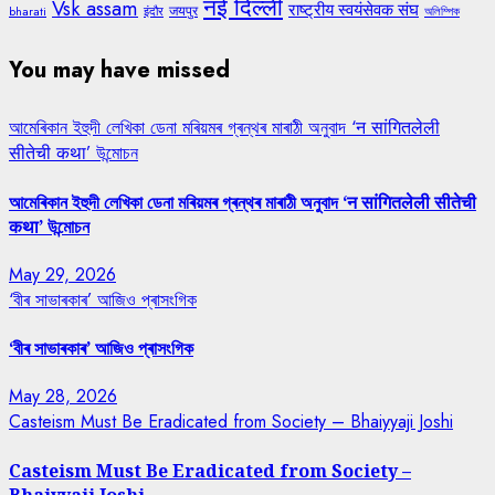
नई दिल्ली
Vsk assam
राष्ट्रीय स्वयंसेवक संघ
जयपुर
bharati
इंदौर
অলিম্পিক
You may have missed
আমেৰিকান ইহুদী লেখিকা ডেনা মৰিয়মৰ গ্ৰন্থৰ মাৰাঠী অনুবাদ ‘न सांगितलेली
सीतेची कथा’ উন্মোচন
আমেৰিকান ইহুদী লেখিকা ডেনা মৰিয়মৰ গ্ৰন্থৰ মাৰাঠী অনুবাদ ‘न सांगितलेली सीतेची
कथा’ উন্মোচন
May 29, 2026
‘বীৰ সাভাৰকাৰ’ আজিও প্ৰাসংগিক
‘বীৰ সাভাৰকাৰ’ আজিও প্ৰাসংগিক
May 28, 2026
Casteism Must Be Eradicated from Society – Bhaiyyaji Joshi
Casteism Must Be Eradicated from Society –
Bhaiyyaji Joshi