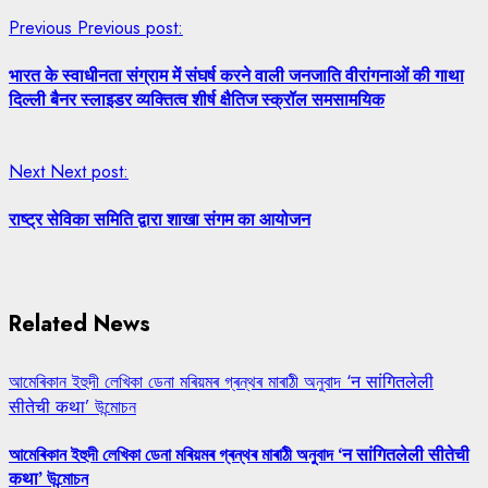
Previous
Previous post:
भारत के स्वाधीनता संग्राम में संघर्ष करने वाली जनजाति वीरांगनाओं की गाथा
दिल्ली बैनर स्लाइडर व्यक्तित्व शीर्ष क्षैतिज स्क्रॉल समसामयिक
Next
Next post:
राष्ट्र सेविका समिति द्वारा शाखा संगम का आयोजन
Related News
আমেৰিকান ইহুদী লেখিকা ডেনা মৰিয়মৰ গ্ৰন্থৰ মাৰাঠী অনুবাদ ‘न सांगितलेली
सीतेची कथा’ উন্মোচন
আমেৰিকান ইহুদী লেখিকা ডেনা মৰিয়মৰ গ্ৰন্থৰ মাৰাঠী অনুবাদ ‘न सांगितलेली सीतेची
कथा’ উন্মোচন