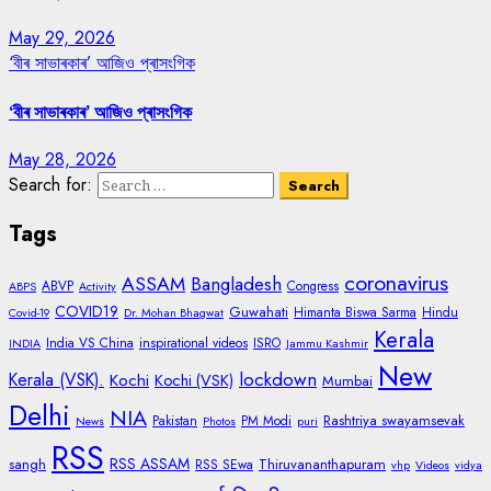
May 29, 2026
‘বীৰ সাভাৰকাৰ’ আজিও প্ৰাসংগিক
‘বীৰ সাভাৰকাৰ’ আজিও প্ৰাসংগিক
May 28, 2026
Search for:
Tags
coronavirus
ASSAM
Bangladesh
ABVP
Congress
ABPS
Activity
COVID19
Guwahati
Himanta Biswa Sarma
Hindu
Covid-19
Dr. Mohan Bhagwat
Kerala
India VS China
inspirational videos
ISRO
INDIA
Jammu Kashmir
New
lockdown
Kerala (VSK).
Kochi
Kochi (VSK)
Mumbai
Delhi
NIA
Rashtriya swayamsevak
Pakistan
PM Modi
News
Photos
puri
RSS
RSS ASSAM
sangh
Thiruvananthapuram
RSS SEwa
vhp
Videos
vidya