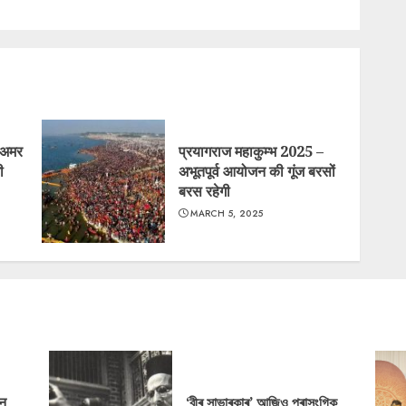
 अमर
प्रयागराज महाकुम्भ 2025 –
ी
अभूतपूर्व आयोजन की गूंज बरसों
बरस रहेगी
MARCH 5, 2025
‘न
‘বীৰ সাভাৰকাৰ’ আজিও প্ৰাসংগিক