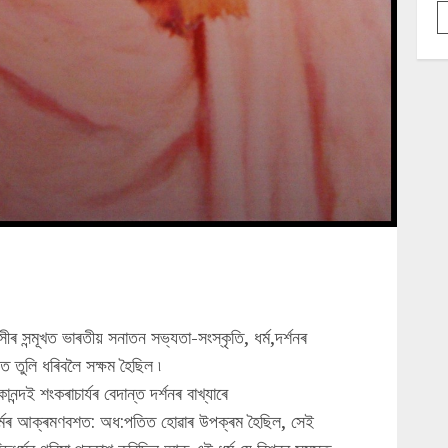
াসীৰ সন্মূখত ভাৰতীয় সনাতন সভ্যতা-সংস্কৃতি, ধৰ্ম,দৰ্শনৰ
ত তুলি ধৰিবলৈ সক্ষম হৈছিল ৷
ানন্দই শংকৰাচাৰ্যৰ বেদান্ত দৰ্শনৰ বাখ্যাৰে
ীষ্টানধৰ্মৰ আক্ৰমণবশত: অধ:পতিত হোৱাৰ উপক্ৰম হৈছিল, সেই