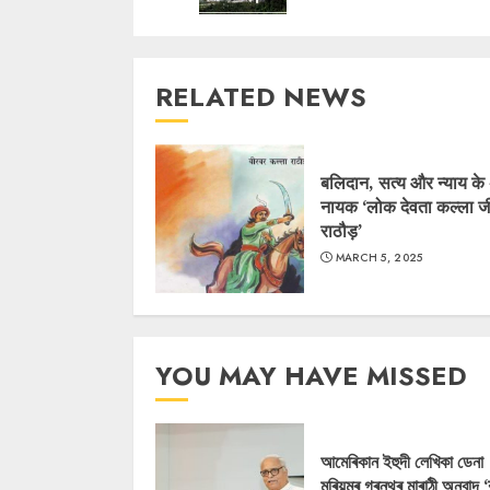
RELATED NEWS
बलिदान, सत्य और न्याय के
नायक ‘लोक देवता कल्ला ज
राठौड़’
MARCH 5, 2025
YOU MAY HAVE MISSED
আমেৰিকান ইহুদী লেখিকা ডেনা
মৰিয়মৰ গ্ৰন্থৰ মাৰাঠী অনুবাদ 