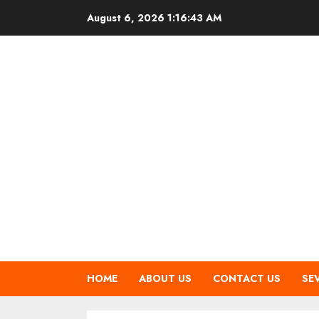
Skip
August 6, 2026
1:16:44 AM
to
content
HOME
ABOUT US
CONTACT US
SE