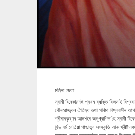
মঞ্জিৰা ডেকা
স্বামী বিবেকানন্দই প্ৰথম ব্যক্তি যিজনাই বিশ্বব
গৌৰৱোজ্জ্বল ঐতিহ্য তথা গৰিমা বিশ্ববাসীৰ আগ
শ্ৰীৰামকৃষ্ণৰ আদৰ্শৰে অনুপ্ৰাণিত হৈ স্বামী বিবেক
হিন্দু ধৰ্ম যেতিয়া পাশ্চাত্য সংস্কৃতি আৰু খ্ৰ