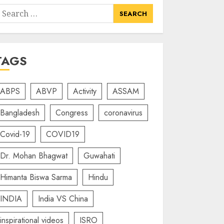
earch
or:
TAGS
ABPS
ABVP
Activity
ASSAM
Bangladesh
Congress
coronavirus
Covid-19
COVID19
Dr. Mohan Bhagwat
Guwahati
Himanta Biswa Sarma
Hindu
INDIA
India VS China
inspirational videos
ISRO