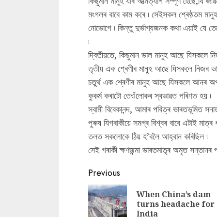
কিছুমান মানুহ যাৰ আত্মত্যাগ সম্পূৰ্ণ হৈছে,যি
মংগলৰ বাবে কাম কৰে ৷ সেইসকল শ্ৰেষ্ঠতম মান
নোভোগে ৷ কিন্তু দুৰ্ভাগ্যজনক কথা এয়াই যে তে
৷
দ্বিতীয়তে, কিছুমান ভাল মানুহ আছে যিসকলে ন
তৃতীয় এক শ্ৰেণীৰ মানুহ আছে যিসকলে নিজৰ ভ
চতুৰ্থ এক শ্ৰেণীৰ মানুহ আছে যিসকলে আনৰ অপক
কুকৰ্ম কৰাটো তেওঁলোকৰ স্বভাৱত পৰিণত হয় ৷
স্বামী বিবেকানন্দ, আমাৰ পবিত্ৰ ভাৰতভূমিত সনা
পুৰুষ যিগৰাকীয়ে সমগ্ৰ বিশ্বৰ বাবে এটাই ম
তলত সকলোকে ঠিয় হ’বলৈ আহ্বান কৰিছিল ৷
সেই গৰাকী ক্ষণজন্মা ভাৰতমাতৃৰ অমৃত সন্তানৰ পব
Continue
Previous
Reading
When China’s dam
turns headache for
India