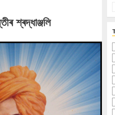
S
f
তীৰ শ্ৰদ্ধাঞ্জলি