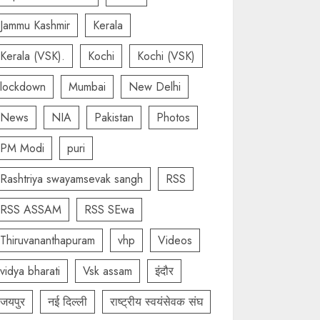
Jammu Kashmir
Kerala
Kerala (VSK).
Kochi
Kochi (VSK)
lockdown
Mumbai
New Delhi
News
NIA
Pakistan
Photos
PM Modi
puri
Rashtriya swayamsevak sangh
RSS
RSS ASSAM
RSS SEwa
Thiruvananthapuram
vhp
Videos
vidya bharati
Vsk assam
इंदौर
जयपुर
नई दिल्ली
राष्ट्रीय स्वयंसेवक संघ