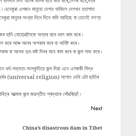
 জীৱন বলিদান দিও আনৰ ভালৰ বাবে কাম কৰে,দেশৰ বাবে,দহৰ
ুহ ৷ এনেকুৱা এশজন মানুহো দেশত থাকিলে দেশখন হতাশাত
নেকুৱা মানুহৰ সংখ্যা দিনে দিনে কমি আহিছে বা তেনেই নগণ্য
িজৰ হানি নোহোৱালৈকে অন্যৰ বাবে ভাল কাম কৰে ৷
াল কৰে আৰু আনৰ অপকাৰ কৰে বা অনিষ্ট কৰে ৷
াৰ বা আনক দুখ-কষ্ট দিবৰ বাবে কাম কৰে বা জন্ম লাভ কৰে ৷
তন ধৰ্ম-সভ্যতা-সংস্কৃতিয়ে জন্ম দিয়া এনে এগৰাকী সিদ্ধ
াত্ৰ ধৰ্মৰ (universal religion) সপোন দেখি এটা ছাতিৰ
িত্ৰ আত্মাক জন্ম জয়ন্তীত শ্ৰদ্ধাৰে সোঁৱৰিছোঁ ৷
Next
Previous
Next
China’s disastrous dam in Tibet
post:
post: