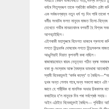
সময়তে কেৱল ভাৰতবৰ্ষতে নহয়,সমগ্ৰ বিশ্বতে হিন্
ধৰ্মৰে পিতৃস্বৰূপ তাকে প্ৰতিষ্ঠা কৰিবলৈ চেষ্টা 
এক সৰ্বজনগ্ৰাহ্য নতুন ধৰ্ম গঢ় দিব পাৰি তাকো প
ধৰ্মীয় সংঘাটৰ ফলত মানুহৰ মাজত হিংসা-বিদ্বেষ ব
তেখেতে গভীৰ মানৱতবাদৰ বশবৰ্তী হৈ বিশ্বৰ সক
আগবঢ়াইছিল ৷
এইগৰাকী মহাপুৰুষে বিদেশত ভাৰতৰ প্ৰশংসা কৰি
লগতে হিন্দুধৰ্মৰ দোষবোৰ লগতে হিন্দুসকলৰ মাজ
আঙুলিয়াই দিয়াত কৃপনালী কৰা নাছিল ৷
ৰাজাৰায়মোহন ৰায়ৰ নেতৃত্বত গঠিত ব্ৰহ্ম সমাজৰ
থকা কু-সংস্কাৰ আৰু বৈষম্যৰ ভাবধাৰা আতৰাবলৈয়
স্বামী বিবেকানন্দই ‘কৰ্মৰ ৰহস্য’ ত কৈছিল—“আধ
দুখৰ অন্ত পেলাব পাৰে,অন্য সকলো জ্ঞানে এটা 
জ্ঞানে হে শাৰী়ৰিক বা মানসিক অভাৱ চিৰকালৰ বাবে
কৰাটোৱে হ’ল মানুহক দিব পৰা সৰ্বশ্ৰেষ্ঠ সহায় ৷
অইন এঠাইত বিবেকানন্দই কৈছিল— পৃথিৱীত আমি মা