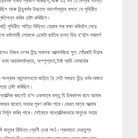
দুধৰ্মৰ গৰিমা প্ৰকাশ কৰিছিল,আৰু এই ধৰ্ম যে বিশ্বৰ সমস্ত
কৰিছিল আৰু হিন্দুৃধৰ্মৰ উচ্চতম আদৰ্শসমূহৰ বলতে যে পৃথিৱীত
্ৰতিপন্ন কৰিব চেষ্টা কৰিছিল ৷
াঢ়ি পৃথিৱীত শান্তি বিঘ্নিত হোৱাৰ পৰা ৰক্ষা কৰিবলৈ সেয়ে
লো ধৰ্মালম্বী লোককে একেটা ছাতিৰ তলত থিয় হ’বলৈ পৰামৰ্শ
লেও নিজৰ দেশৰ হিন্দু সকলক আত্মপৰিচয় পুন: সোঁৱৰাই দিয়াৰ
ত থকা আচাৰসৰ্বস্বতা, অশ্পৃশ্যতা,ইৰ্ষা আদি দোষবোৰ
 সংস্কাৰ আন্দোলনতো জড়িত হৈ সেই সময়ত হিন্দু ধৰ্মৰ মাজত
ো চেষ্টা কৰিছিল ৷
্যাত্মিক জ্ঞানেই হ’ল একমাত্ৰ বস্তু যি চিৰকালৰ বাবে আমাৰ
সময়ৰ বাবেহে অভাৱ পূৰণ কৰিব পাৰে ৷ কেৱল মাত্ৰ আত্মাৰ
 নিৰ্মূল কৰিব পাৰে ৷ সেইবাবে আধ্যাত্মিকভাৱে মানুহক সহায়
নুহৰ বিভিন্ন শ্ৰেণী দেখা পাওঁ ৷ প্ৰথমতে দেৱতুল্য