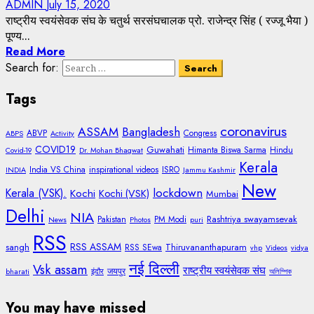
ADMIN
July 15, 2020
राष्ट्रीय स्वयंसेवक संघ के चतुर्थ सरसंघचालक प्रो. राजेन्द्र सिंह ( रज्जू भैया )
पूण्य...
Read More
Search for:
Tags
coronavirus
ASSAM
Bangladesh
ABVP
Congress
ABPS
Activity
COVID19
Guwahati
Himanta Biswa Sarma
Hindu
Covid-19
Dr. Mohan Bhagwat
Kerala
India VS China
inspirational videos
ISRO
INDIA
Jammu Kashmir
New
lockdown
Kerala (VSK).
Kochi
Kochi (VSK)
Mumbai
Delhi
NIA
Rashtriya swayamsevak
Pakistan
PM Modi
News
Photos
puri
RSS
RSS ASSAM
sangh
Thiruvananthapuram
RSS SEwa
vhp
Videos
vidya
नई दिल्ली
Vsk assam
राष्ट्रीय स्वयंसेवक संघ
जयपुर
bharati
इंदौर
অলিম্পিক
You may have missed