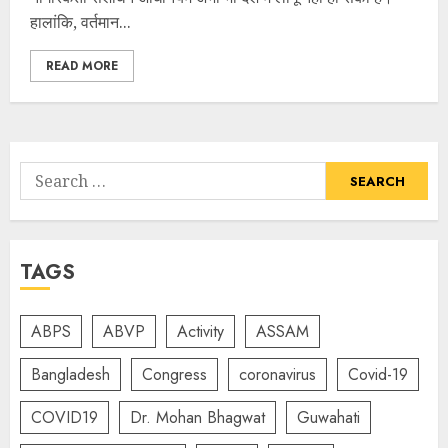
हालांकि, वर्तमान...
READ MORE
Search
for:
TAGS
ABPS
ABVP
Activity
ASSAM
Bangladesh
Congress
coronavirus
Covid-19
COVID19
Dr. Mohan Bhagwat
Guwahati