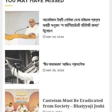
YOU MAY HAVE MISSED
আমেৰিকান ইহুদী লেখিকা ডেনা মৰিয়মৰ গ্ৰন্থৰ
মাৰাঠী অনুবাদ ‘न सांगितलेली सीतेची कथा’
উন্মোচন
MAY 29, 2026
‘বীৰ সাভাৰকাৰ’ আজিও প্ৰাসংগিক
MAY 28, 2026
Casteism Must Be Eradicated
from Society – Bhaiyyaji Joshi