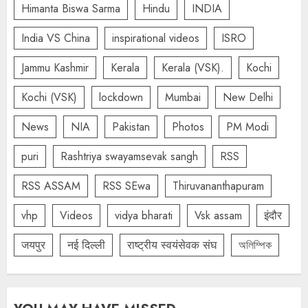
Himanta Biswa Sarma
Hindu
INDIA
India VS China
inspirational videos
ISRO
Jammu Kashmir
Kerala
Kerala (VSK).
Kochi
Kochi (VSK)
lockdown
Mumbai
New Delhi
News
NIA
Pakistan
Photos
PM Modi
puri
Rashtriya swayamsevak sangh
RSS
RSS ASSAM
RSS SEwa
Thiruvananthapuram
vhp
Videos
vidya bharati
Vsk assam
इंदौर
जयपुर
नई दिल्ली
राष्ट्रीय स्वयंसेवक संघ
অলিম্পিক