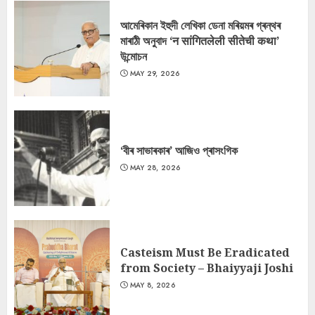
আমেৰিকান ইহুদী লেখিকা ডেনা মৰিয়মৰ গ্ৰন্থৰ
মাৰাঠী অনুবাদ ‘न सांगितलेली सीतेची कथा’
উন্মোচন
MAY 29, 2026
‘বীৰ সাভাৰকাৰ’ আজিও প্ৰাসংগিক
MAY 28, 2026
Casteism Must Be Eradicated
from Society – Bhaiyyaji Joshi
MAY 8, 2026