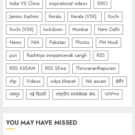
India VS China
inspirational videos
ISRO
Jammu Kashmir
Kerala
Kerala (VSK).
Kochi
Kochi (VSK)
lockdown
Mumbai
New Delhi
News
NIA
Pakistan
Photos
PM Modi
puri
Rashtriya swayamsevak sangh
RSS
RSS ASSAM
RSS SEwa
Thiruvananthapuram
vhp
Videos
vidya bharati
Vsk assam
इंदौर
जयपुर
नई दिल्ली
राष्ट्रीय स्वयंसेवक संघ
অলিম্পিক
YOU MAY HAVE MISSED