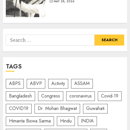
MAY 28, 2026
Search
for:
TAGS
ABPS
ABVP
Activity
ASSAM
Bangladesh
Congress
coronavirus
Covid-19
COVID19
Dr. Mohan Bhagwat
Guwahati
Himanta Biswa Sarma
Hindu
INDIA