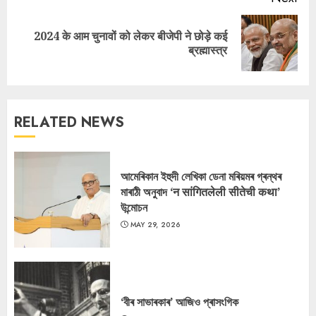
2024 के आम चुनावों को लेकर बीजेपी ने छोड़े कई
Next
ब्रह्मास्त्र
post:
RELATED NEWS
আমেৰিকান ইহুদী লেখিকা ডেনা মৰিয়মৰ গ্ৰন্থৰ
মাৰাঠী অনুবাদ ‘न सांगितलेली सीतेची कथा’
উন্মোচন
MAY 29, 2026
‘বীৰ সাভাৰকাৰ’ আজিও প্ৰাসংগিক