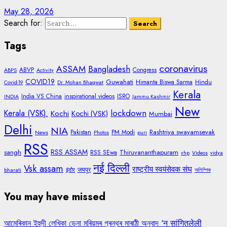
May 28, 2026
Search for:
Tags
coronavirus
ASSAM
Bangladesh
ABVP
Congress
ABPS
Activity
COVID19
Guwahati
Himanta Biswa Sarma
Hindu
Covid-19
Dr. Mohan Bhagwat
Kerala
India VS China
inspirational videos
ISRO
INDIA
Jammu Kashmir
New
lockdown
Kerala (VSK).
Kochi
Kochi (VSK)
Mumbai
Delhi
NIA
Rashtriya swayamsevak
Pakistan
PM Modi
News
Photos
puri
RSS
RSS ASSAM
sangh
Thiruvananthapuram
RSS SEwa
vhp
Videos
vidya
नई दिल्ली
Vsk assam
राष्ट्रीय स्वयंसेवक संघ
जयपुर
bharati
इंदौर
অলিম্পিক
You may have missed
আমেৰিকান ইহুদী লেখিকা ডেনা মৰিয়মৰ গ্ৰন্থৰ মাৰাঠী অনুবাদ ‘न सांगितलेली