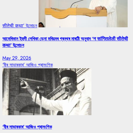
सीतेची कथा’ উন্মোচন
আমেৰিকান ইহুদী লেখিকা ডেনা মৰিয়মৰ গ্ৰন্থৰ মাৰাঠী অনুবাদ ‘न सांगितलेली सीतेची
कथा’ উন্মোচন
May 29, 2026
‘বীৰ সাভাৰকাৰ’ আজিও প্ৰাসংগিক
‘বীৰ সাভাৰকাৰ’ আজিও প্ৰাসংগিক