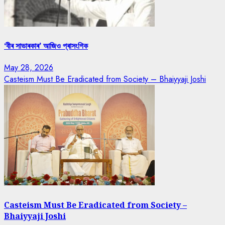
‘বীৰ সাভাৰকাৰ’ আজিও প্ৰাসংগিক
May 28, 2026
Casteism Must Be Eradicated from Society – Bhaiyyaji Joshi
Casteism Must Be Eradicated from Society –
Bhaiyyaji Joshi