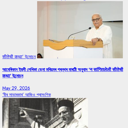
सीतेची कथा’ উন্মোচন
আমেৰিকান ইহুদী লেখিকা ডেনা মৰিয়মৰ গ্ৰন্থৰ মাৰাঠী অনুবাদ ‘न सांगितलेली सीतेची
कथा’ উন্মোচন
May 29, 2026
‘বীৰ সাভাৰকাৰ’ আজিও প্ৰাসংগিক