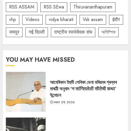
RSS ASSAM
RSS SEwa
Thiruvananthapuram
vhp
Videos
vidya bharati
Vsk assam
इंदौर
जयपुर
नई दिल्ली
राष्ट्रीय स्वयंसेवक संघ
অলিম্পিক
YOU MAY HAVE MISSED
আমেৰিকান ইহুদী লেখিকা ডেনা মৰিয়মৰ গ্ৰন্থৰ
মাৰাঠী অনুবাদ ‘न सांगितलेली सीतेची कथा’
উন্মোচন
MAY 29, 2026