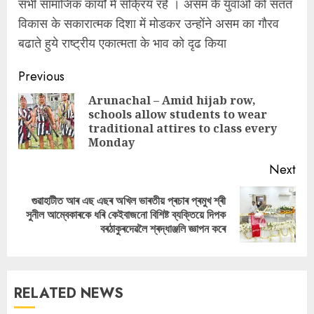
सभी सामाजिक कार्यों में सक्रिय रहे । असम के युवाओं को सतत
विकास के सकारात्मक दिशा में मोडकर उन्होंने असम का गौरव
बढाते हुये राष्ट्रीय एकात्मता के भाव को दृढ किया
Continue
Previous
Reading
Arunachal – Amid hijab row,
schools allow students to wear
Pre
traditional attires to class every
pos
Monday
Next
গুৱাহাটীত আৰ এছ এছৰ অখিল ভাৰতীয় প্ৰচাৰ প্ৰমুখ শ্ৰী
Next
সুনীল আম্বেকাৰকে ধৰি কেইবাজনো বিশিষ্ট ব্যক্তিয়ে দিপক
post:
বৰঠাকুৰদেৱলৈ শ্ৰদ্ধাঞ্জলি জ্ঞাপন কৰে
RELATED NEWS