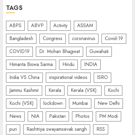
TAGS
ABPS
ABVP
Activity
ASSAM
Bangladesh
Congress
coronavirus
Covid-19
COVID19
Dr. Mohan Bhagwat
Guwahati
Himanta Biswa Sarma
Hindu
INDIA
India VS China
inspirational videos
ISRO
Jammu Kashmir
Kerala
Kerala (VSK).
Kochi
Kochi (VSK)
lockdown
Mumbai
New Delhi
News
NIA
Pakistan
Photos
PM Modi
puri
Rashtriya swayamsevak sangh
RSS