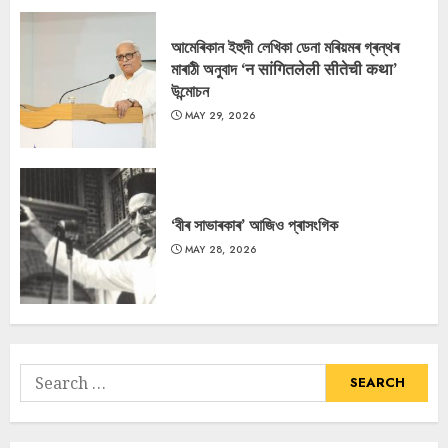
আমেৰিকান ইহুদী লেখিকা ডেনা মৰিয়মৰ গ্ৰন্থৰ
মাৰাঠী অনুবাদ ‘न सांगितलेली सीतेची कथा’
উন্মোচন
MAY 29, 2026
‘বীৰ সাভাৰকাৰ’ আজিও প্ৰাসংগিক
MAY 28, 2026
Search
for: