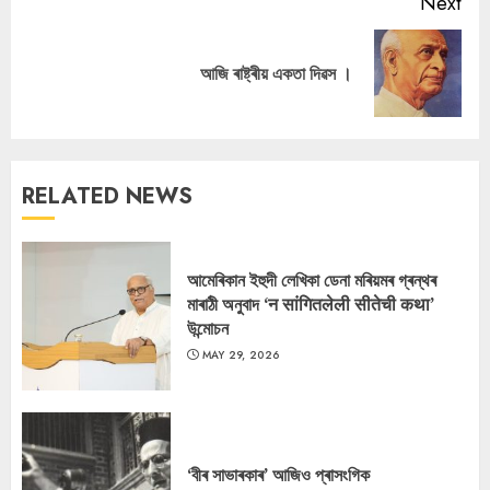
Next
Next
আজি ৰাষ্ট্ৰীয় একতা দিৱস ।
post:
RELATED NEWS
আমেৰিকান ইহুদী লেখিকা ডেনা মৰিয়মৰ গ্ৰন্থৰ
মাৰাঠী অনুবাদ ‘न सांगितलेली सीतेची कथा’
উন্মোচন
MAY 29, 2026
‘বীৰ সাভাৰকাৰ’ আজিও প্ৰাসংগিক