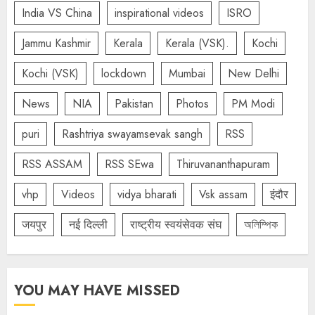
India VS China
inspirational videos
ISRO
Jammu Kashmir
Kerala
Kerala (VSK).
Kochi
Kochi (VSK)
lockdown
Mumbai
New Delhi
News
NIA
Pakistan
Photos
PM Modi
puri
Rashtriya swayamsevak sangh
RSS
RSS ASSAM
RSS SEwa
Thiruvananthapuram
vhp
Videos
vidya bharati
Vsk assam
इंदौर
जयपुर
नई दिल्ली
राष्ट्रीय स्वयंसेवक संघ
অলিম্পিক
YOU MAY HAVE MISSED