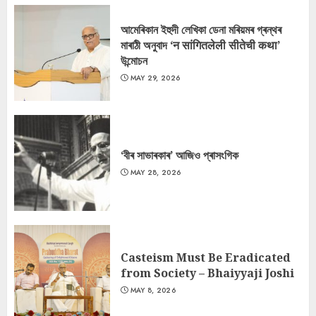
আমেৰিকান ইহুদী লেখিকা ডেনা মৰিয়মৰ গ্ৰন্থৰ
মাৰাঠী অনুবাদ ‘न सांगितलेली सीतेची कथा’
উন্মোচন
MAY 29, 2026
‘বীৰ সাভাৰকাৰ’ আজিও প্ৰাসংগিক
MAY 28, 2026
Casteism Must Be Eradicated
from Society – Bhaiyyaji Joshi
MAY 8, 2026