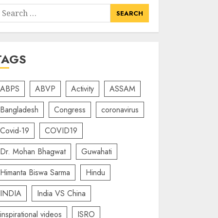
earch
or:
TAGS
ABPS
ABVP
Activity
ASSAM
Bangladesh
Congress
coronavirus
Covid-19
COVID19
Dr. Mohan Bhagwat
Guwahati
Himanta Biswa Sarma
Hindu
INDIA
India VS China
inspirational videos
ISRO