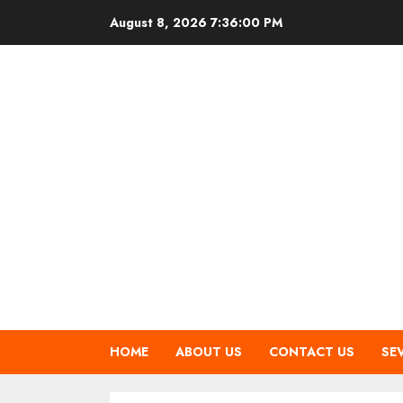
Skip
August 8, 2026
7:36:00 PM
to
content
HOME
ABOUT US
CONTACT US
SE