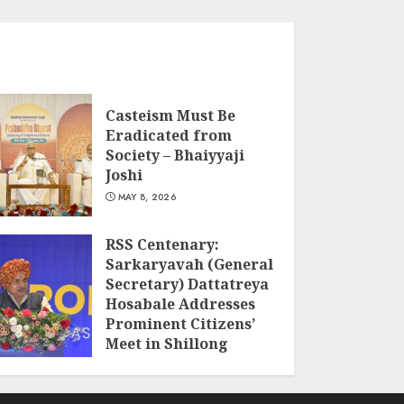
Casteism Must Be
Eradicated from
Society – Bhaiyyaji
Joshi
MAY 8, 2026
RSS Centenary:
Sarkaryavah (General
Secretary) Dattatreya
Hosabale Addresses
Prominent Citizens’
Meet in Shillong
MARCH 22, 2026