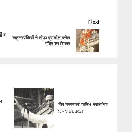
Next
ों व
कट्टरपंथियों ने तोड़ा प्राचीन गणेश
Previous
Next
मंदिर का शिखर
post:
post:
‘न
‘বীৰ সাভাৰকাৰ’ আজিও প্ৰাসংগিক
MAY 28, 2026