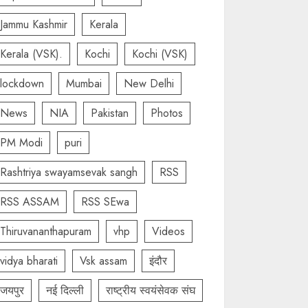
Jammu Kashmir
Kerala
Kerala (VSK).
Kochi
Kochi (VSK)
lockdown
Mumbai
New Delhi
News
NIA
Pakistan
Photos
PM Modi
puri
Rashtriya swayamsevak sangh
RSS
RSS ASSAM
RSS SEwa
Thiruvananthapuram
vhp
Videos
vidya bharati
Vsk assam
इंदौर
जयपुर
नई दिल्ली
राष्ट्रीय स्वयंसेवक संघ