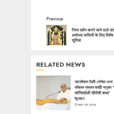
Continue
Previous
Reading
नित्य दर्शन करने जाने वाले संत
अयोध्या वासियों के लिए विशेष
सुविधा
RELATED NEWS
আমেৰিকান ইহুদী লেখিকা ডেনা
মৰিয়মৰ গ্ৰন্থৰ মাৰাঠী অনুবাদ 
सांगितलेली सीतेची कथा’
উন্মোচন
MAY 29, 2026