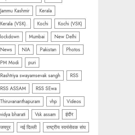
Jammu Kashmir
Kerala
Kerala (VSK).
Kochi
Kochi (VSK)
lockdown
Mumbai
New Delhi
News
NIA
Pakistan
Photos
PM Modi
puri
Rashtriya swayamsevak sangh
RSS
RSS ASSAM
RSS SEwa
Thiruvananthapuram
vhp
Videos
vidya bharati
Vsk assam
इंदौर
जयपुर
नई दिल्ली
राष्ट्रीय स्वयंसेवक संघ