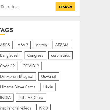
earch
or:
TAGS
ABPS
ABVP
Activity
ASSAM
Bangladesh
Congress
coronavirus
Covid-19
COVID19
Dr. Mohan Bhagwat
Guwahati
Himanta Biswa Sarma
Hindu
INDIA
India VS China
inspirational videos
ISRO