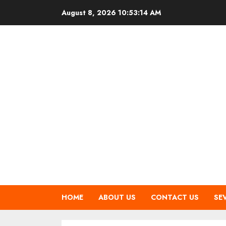
Skip
August 8, 2026
10:53:15 AM
to
content
HOME
ABOUT US
CONTACT US
SE