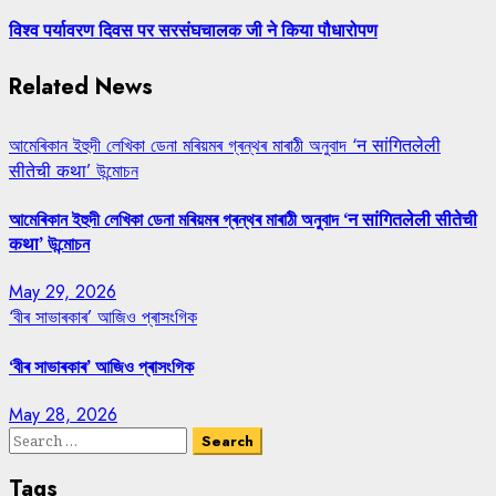
post:
विश्व पर्यावरण दिवस पर सरसंघचालक जी ने किया पौधारोपण
Related News
আমেৰিকান ইহুদী লেখিকা ডেনা মৰিয়মৰ গ্ৰন্থৰ মাৰাঠী অনুবাদ ‘न सांगितलेली
सीतेची कथा’ উন্মোচন
আমেৰিকান ইহুদী লেখিকা ডেনা মৰিয়মৰ গ্ৰন্থৰ মাৰাঠী অনুবাদ ‘न सांगितलेली सीतेची
कथा’ উন্মোচন
May 29, 2026
‘বীৰ সাভাৰকাৰ’ আজিও প্ৰাসংগিক
‘বীৰ সাভাৰকাৰ’ আজিও প্ৰাসংগিক
May 28, 2026
Search
for:
Tags