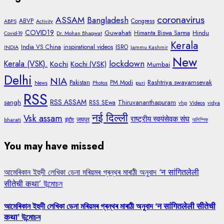
coronavirus
ASSAM
Bangladesh
ABVP
Congress
ABPS
Activity
COVID19
Guwahati
Himanta Biswa Sarma
Hindu
Covid-19
Dr. Mohan Bhagwat
Kerala
India VS China
inspirational videos
ISRO
INDIA
Jammu Kashmir
New
lockdown
Kerala (VSK).
Kochi
Kochi (VSK)
Mumbai
Delhi
NIA
Rashtriya swayamsevak
Pakistan
PM Modi
News
Photos
puri
RSS
RSS ASSAM
sangh
Thiruvananthapuram
RSS SEwa
vhp
Videos
vidya
नई दिल्ली
Vsk assam
राष्ट्रीय स्वयंसेवक संघ
जयपुर
bharati
इंदौर
অলিম্পিক
You may have missed
আমেৰিকান ইহুদী লেখিকা ডেনা মৰিয়মৰ গ্ৰন্থৰ মাৰাঠী অনুবাদ ‘न सांगितलेली
सीतेची कथा’ উন্মোচন
আমেৰিকান ইহুদী লেখিকা ডেনা মৰিয়মৰ গ্ৰন্থৰ মাৰাঠী অনুবাদ ‘न सांगितलेली सीतेची
कथा’ উন্মোচন