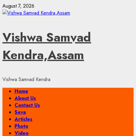
Skip
August 7, 2026
to
content
Vishwa Samvad
Kendra,Assam
Vishwa Samvad Kendra
Primary
Home
Menu
About Us
Contact Us
Seva
Articles
Photo
Video