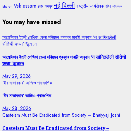
नई दिल्ली
Vsk assam
राष्ट्रीय स्वयंसेवक संघ
जयपुर
bharati
इंदौर
অলিম্পিক
You may have missed
আমেৰিকান ইহুদী লেখিকা ডেনা মৰিয়মৰ গ্ৰন্থৰ মাৰাঠী অনুবাদ ‘न सांगितलेली
सीतेची कथा’ উন্মোচন
আমেৰিকান ইহুদী লেখিকা ডেনা মৰিয়মৰ গ্ৰন্থৰ মাৰাঠী অনুবাদ ‘न सांगितलेली सीतेची
कथा’ উন্মোচন
May 29, 2026
‘বীৰ সাভাৰকাৰ’ আজিও প্ৰাসংগিক
‘বীৰ সাভাৰকাৰ’ আজিও প্ৰাসংগিক
May 28, 2026
Casteism Must Be Eradicated from Society – Bhaiyyaji Joshi
Casteism Must Be Eradicated from Society –