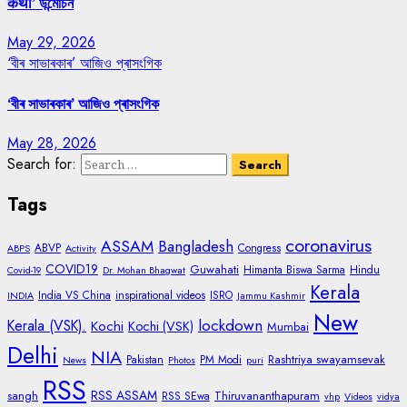
कथा’ উন্মোচন
May 29, 2026
‘বীৰ সাভাৰকাৰ’ আজিও প্ৰাসংগিক
‘বীৰ সাভাৰকাৰ’ আজিও প্ৰাসংগিক
May 28, 2026
Search for:
Tags
coronavirus
ASSAM
Bangladesh
ABVP
Congress
ABPS
Activity
COVID19
Guwahati
Himanta Biswa Sarma
Hindu
Covid-19
Dr. Mohan Bhagwat
Kerala
India VS China
inspirational videos
ISRO
INDIA
Jammu Kashmir
New
lockdown
Kerala (VSK).
Kochi
Kochi (VSK)
Mumbai
Delhi
NIA
Rashtriya swayamsevak
Pakistan
PM Modi
News
Photos
puri
RSS
RSS ASSAM
sangh
Thiruvananthapuram
RSS SEwa
vhp
Videos
vidya