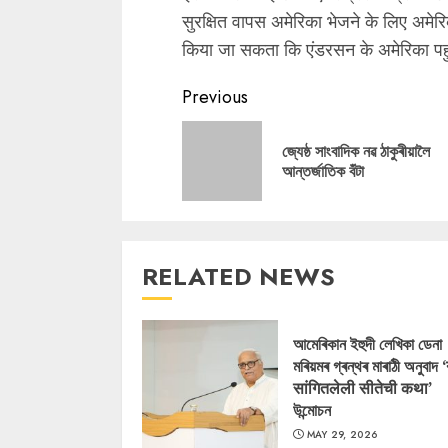
सुरक्षित वापस अमेरिका भेजने के लिए अमेर
किया जा सकता कि एंडरसन के अमेरिका पहुं
Continue
Previous
Reading
জ্যেষ্ঠ সাংবাদিক নৱ ঠাকুৰীয়ালৈ
আন্তৰ্জাতিক বঁটা
RELATED NEWS
আমেৰিকান ইহুদী লেখিকা ডেনা
মৰিয়মৰ গ্ৰন্থৰ মাৰাঠী অনুবাদ 
सांगितलेली सीतेची कथा’
উন্মোচন
MAY 29, 2026