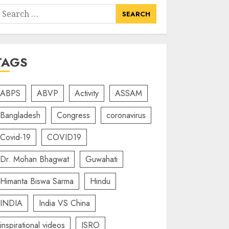
earch
or:
TAGS
ABPS
ABVP
Activity
ASSAM
Bangladesh
Congress
coronavirus
Covid-19
COVID19
Dr. Mohan Bhagwat
Guwahati
Himanta Biswa Sarma
Hindu
INDIA
India VS China
inspirational videos
ISRO