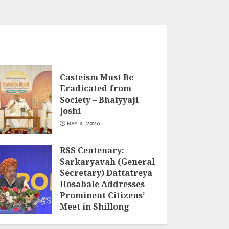
Casteism Must Be
Eradicated from
Society – Bhaiyyaji
Joshi
MAY 8, 2026
RSS Centenary:
Sarkaryavah (General
Secretary) Dattatreya
Hosabale Addresses
Prominent Citizens’
Meet in Shillong
MARCH 22, 2026