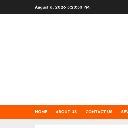
Skip
August 6, 2026
5:23:54 PM
to
content
HOME
ABOUT US
CONTACT US
SE