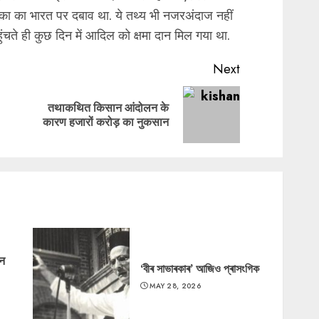
िका का भारत पर दबाव था. ये तथ्य भी नजरअंदाज नहीं
चते ही कुछ दिन में आदिल को क्षमा दान मिल गया था.
Next
तथाकथित किसान आंदोलन के
Previous
Next
कारण हजारों करोड़ का नुकसान
post:
post:
‘न
‘বীৰ সাভাৰকাৰ’ আজিও প্ৰাসংগিক
MAY 28, 2026