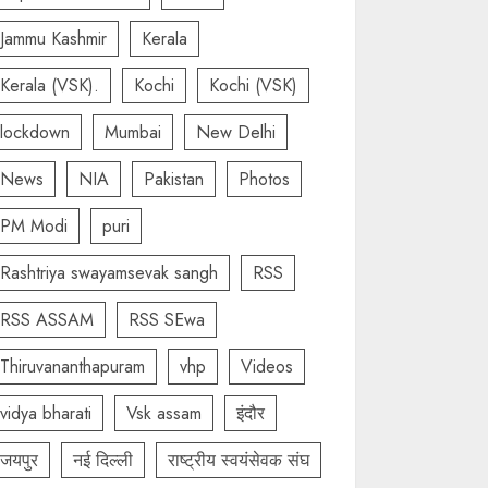
Jammu Kashmir
Kerala
Kerala (VSK).
Kochi
Kochi (VSK)
lockdown
Mumbai
New Delhi
News
NIA
Pakistan
Photos
PM Modi
puri
Rashtriya swayamsevak sangh
RSS
RSS ASSAM
RSS SEwa
Thiruvananthapuram
vhp
Videos
vidya bharati
Vsk assam
इंदौर
जयपुर
नई दिल्ली
राष्ट्रीय स्वयंसेवक संघ