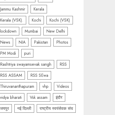
Jammu Kashmir
Kerala
Kerala (VSK).
Kochi
Kochi (VSK)
lockdown
Mumbai
New Delhi
News
NIA
Pakistan
Photos
PM Modi
puri
Rashtriya swayamsevak sangh
RSS
RSS ASSAM
RSS SEwa
Thiruvananthapuram
vhp
Videos
vidya bharati
Vsk assam
इंदौर
जयपुर
नई दिल्ली
राष्ट्रीय स्वयंसेवक संघ