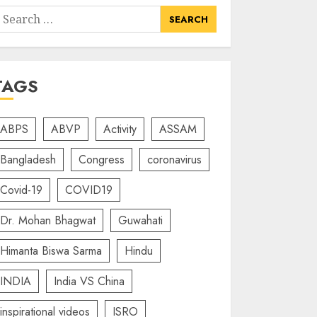
earch
or:
TAGS
ABPS
ABVP
Activity
ASSAM
Bangladesh
Congress
coronavirus
Covid-19
COVID19
Dr. Mohan Bhagwat
Guwahati
Himanta Biswa Sarma
Hindu
INDIA
India VS China
inspirational videos
ISRO