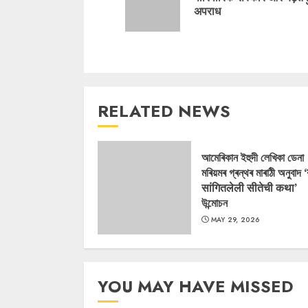
अपराध
RELATED NEWS
আমেৰিকান ইহুদী লেখিকা ডেনা
মৰিয়মৰ গ্ৰন্থৰ মাৰাঠী অনুবাদ 
सांगितलेली सीतेची कथा’
উন্মোচন
MAY 29, 2026
YOU MAY HAVE MISSED