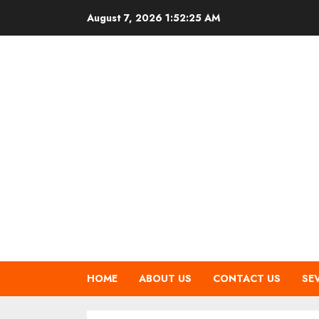
Skip
August 7, 2026
1:52:26 AM
to
content
HOME
ABOUT US
CONTACT US
SE