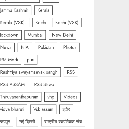
Jammu Kashmir
Kerala
Kerala (VSK).
Kochi
Kochi (VSK)
lockdown
Mumbai
New Delhi
News
NIA
Pakistan
Photos
PM Modi
puri
Rashtriya swayamsevak sangh
RSS
RSS ASSAM
RSS SEwa
Thiruvananthapuram
vhp
Videos
vidya bharati
Vsk assam
इंदौर
जयपुर
नई दिल्ली
राष्ट्रीय स्वयंसेवक संघ