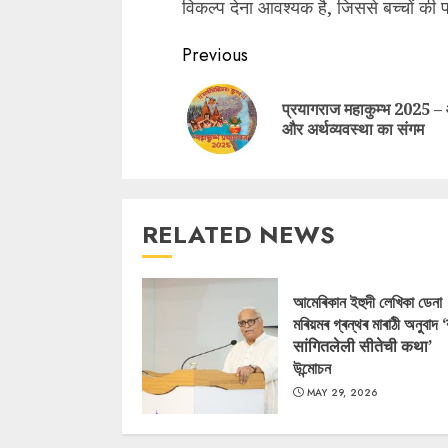
विकल्प देना आवश्यक है, जिससे बच्चों की 
Continue
Previous
Reading
प्रयागराज महाकुम्भ 2025 –
और अर्थव्यवस्था का संगम
RELATED NEWS
আমেৰিকান ইহুদী লেখিকা ডেনা
মৰিয়মৰ গ্ৰন্থৰ মাৰাঠী অনুবাদ 
सांगितलेली सीतेची कथा’
উন্মোচন
MAY 29, 2026