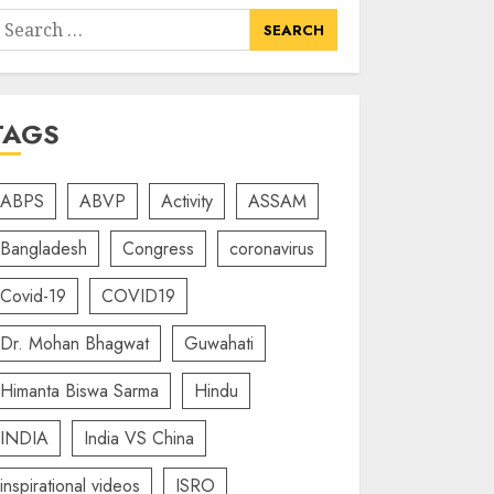
earch
or:
TAGS
ABPS
ABVP
Activity
ASSAM
Bangladesh
Congress
coronavirus
Covid-19
COVID19
Dr. Mohan Bhagwat
Guwahati
Himanta Biswa Sarma
Hindu
INDIA
India VS China
inspirational videos
ISRO