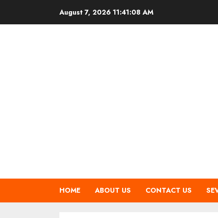
Skip
August 7, 2026
11:41:09 AM
to
content
HOME
ABOUT US
CONTACT US
SE