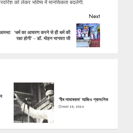
परवरिश को लेकर भविष्य में मानसिकता बदलेगी.
Next
 आस्था
‘धर्म का आचरण करने से ही धर्म की
Previous
Next
रक्षा होगी’ – डॉ. मोहन भागवत जी
post:
post:
‘न
‘বীৰ সাভাৰকাৰ’ আজিও প্ৰাসংগিক
MAY 28, 2026