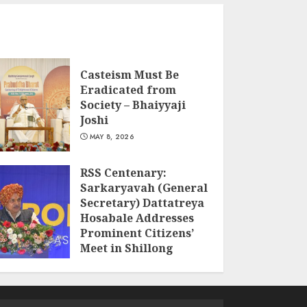
Casteism Must Be
Eradicated from
Society – Bhaiyyaji
Joshi
MAY 8, 2026
RSS Centenary:
Sarkaryavah (General
Secretary) Dattatreya
Hosabale Addresses
Prominent Citizens’
Meet in Shillong
MARCH 22, 2026