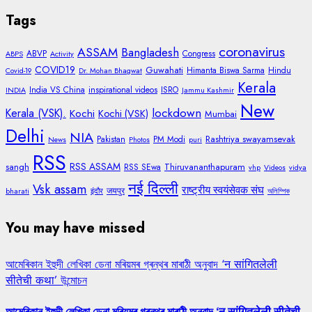
Tags
coronavirus
ASSAM
Bangladesh
ABVP
Congress
ABPS
Activity
COVID19
Guwahati
Himanta Biswa Sarma
Hindu
Covid-19
Dr. Mohan Bhagwat
Kerala
India VS China
inspirational videos
ISRO
INDIA
Jammu Kashmir
New
lockdown
Kerala (VSK).
Kochi
Kochi (VSK)
Mumbai
Delhi
NIA
Rashtriya swayamsevak
Pakistan
PM Modi
News
Photos
puri
RSS
RSS ASSAM
sangh
Thiruvananthapuram
RSS SEwa
vhp
Videos
vidya
नई दिल्ली
Vsk assam
राष्ट्रीय स्वयंसेवक संघ
जयपुर
bharati
इंदौर
অলিম্পিক
You may have missed
আমেৰিকান ইহুদী লেখিকা ডেনা মৰিয়মৰ গ্ৰন্থৰ মাৰাঠী অনুবাদ ‘न सांगितलेली
सीतेची कथा’ উন্মোচন
আমেৰিকান ইহুদী লেখিকা ডেনা মৰিয়মৰ গ্ৰন্থৰ মাৰাঠী অনুবাদ ‘न सांगितलेली सीतेची