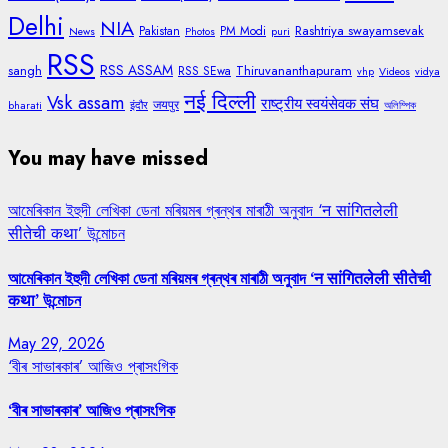
Delhi
NIA
Rashtriya swayamsevak
Pakistan
PM Modi
News
Photos
puri
RSS
RSS ASSAM
sangh
Thiruvananthapuram
RSS SEwa
vhp
Videos
vidya
नई दिल्ली
Vsk assam
राष्ट्रीय स्वयंसेवक संघ
जयपुर
bharati
इंदौर
অলিম্পিক
You may have missed
আমেৰিকান ইহুদী লেখিকা ডেনা মৰিয়মৰ গ্ৰন্থৰ মাৰাঠী অনুবাদ ‘न सांगितलेली
सीतेची कथा’ উন্মোচন
আমেৰিকান ইহুদী লেখিকা ডেনা মৰিয়মৰ গ্ৰন্থৰ মাৰাঠী অনুবাদ ‘न सांगितलेली सीतेची
कथा’ উন্মোচন
May 29, 2026
‘বীৰ সাভাৰকাৰ’ আজিও প্ৰাসংগিক
‘বীৰ সাভাৰকাৰ’ আজিও প্ৰাসংগিক