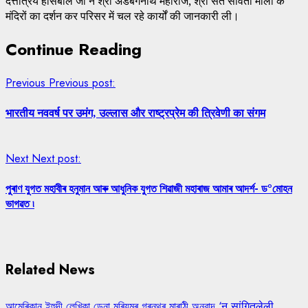
दत्तात्रेय होसबाले जी ने श्री अडबंगनाथ महाराज, श्री संत सावता माली के
मंदिरों का दर्शन कर परिसर में चल रहे कार्यों की जानकारी ली।
Continue Reading
Previous
Previous post:
भारतीय नववर्ष पर उमंग, उल्लास और राष्ट्रप्रेम की त्रिवेणी का संगम
Next
Next post:
পুৰাণ যুগত মহাবীৰ হনুমান আৰু আধুনিক যুগত শিৱাজী মহাৰাজ আমাৰ আদৰ্শ- ড°মোহন
ভাগৱত ৷
Related News
আমেৰিকান ইহুদী লেখিকা ডেনা মৰিয়মৰ গ্ৰন্থৰ মাৰাঠী অনুবাদ ‘न सांगितलेली