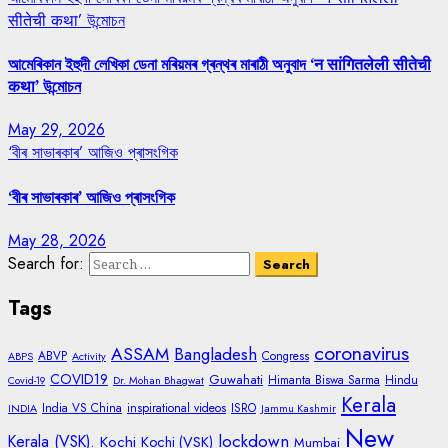
सीतेची कथा’ উন্মোচন
আমেৰিকান ইহুদী লেখিকা ডেনা মৰিয়মৰ গ্ৰন্থৰ মাৰাঠী অনুবাদ ‘न सांगितलेली सीतेची
कथा’ উন্মোচন
May 29, 2026
‘বীৰ সাভাৰকাৰ’ আজিও প্ৰাসংগিক
‘বীৰ সাভাৰকাৰ’ আজিও প্ৰাসংগিক
May 28, 2026
Search for:
Tags
coronavirus
ASSAM
Bangladesh
ABVP
Congress
ABPS
Activity
COVID19
Guwahati
Himanta Biswa Sarma
Hindu
Covid-19
Dr. Mohan Bhagwat
Kerala
India VS China
inspirational videos
ISRO
INDIA
Jammu Kashmir
New
lockdown
Kerala (VSK).
Kochi
Kochi (VSK)
Mumbai