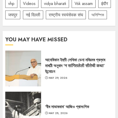
vhp
Videos
vidya bharati
Vsk assam
इंदौर
जयपुर
नई दिल्ली
राष्ट्रीय स्वयंसेवक संघ
অলিম্পিক
YOU MAY HAVE MISSED
আমেৰিকান ইহুদী লেখিকা ডেনা মৰিয়মৰ গ্ৰন্থৰ
মাৰাঠী অনুবাদ ‘न सांगितलेली सीतेची कथा’
উন্মোচন
MAY 29, 2026
‘বীৰ সাভাৰকাৰ’ আজিও প্ৰাসংগিক
MAY 28, 2026