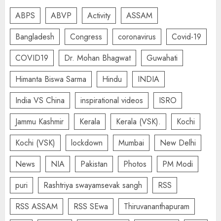
ABPS
ABVP
Activity
ASSAM
Bangladesh
Congress
coronavirus
Covid-19
COVID19
Dr. Mohan Bhagwat
Guwahati
Himanta Biswa Sarma
Hindu
INDIA
India VS China
inspirational videos
ISRO
Jammu Kashmir
Kerala
Kerala (VSK).
Kochi
Kochi (VSK)
lockdown
Mumbai
New Delhi
News
NIA
Pakistan
Photos
PM Modi
puri
Rashtriya swayamsevak sangh
RSS
RSS ASSAM
RSS SEwa
Thiruvananthapuram