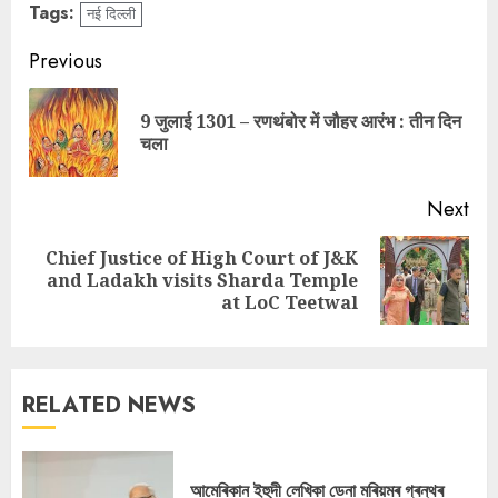
Tags:
नई दिल्ली
Continue
Previous
Reading
9 जुलाई 1301 – रणथंबोर में जौहर आरंभ : तीन दिन
Pre
चला
pos
Next
Chief Justice of High Court of J&K
Next
and Ladakh visits Sharda Temple
post:
at LoC Teetwal
RELATED NEWS
আমেৰিকান ইহুদী লেখিকা ডেনা মৰিয়মৰ গ্ৰন্থৰ