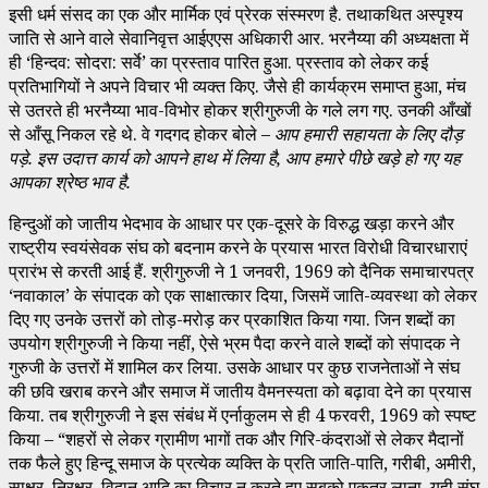
इसी धर्म संसद का एक और मार्मिक एवं प्रेरक संस्मरण है. तथाकथित अस्पृश्य
जाति से आने वाले सेवानिवृत्त आईएएस अधिकारी आर. भरनैय्या की अध्यक्षता में
ही ‘हिन्दव: सोदरा: सर्वे’ का प्रस्ताव पारित हुआ. प्रस्ताव को लेकर कई
प्रतिभागियों ने अपने विचार भी व्यक्त किए. जैसे ही कार्यक्रम समाप्त हुआ, मंच
से उतरते ही भरनैय्या भाव-विभोर होकर श्रीगुरुजी के गले लग गए. उनकी आँखों
से आँसू निकल रहे थे. वे गदगद होकर बोले –
आप हमारी सहायता के लिए दौड़
पड़े. इस उदात्त कार्य को आपने हाथ में लिया है
,
आप हमारे पीछे खड़े हो गए यह
आपका श्रेष्ठ भाव है.
हिन्दुओं को जातीय भेदभाव के आधार पर एक-दूसरे के विरुद्ध खड़ा करने और
राष्ट्रीय स्वयंसेवक संघ को बदनाम करने के प्रयास भारत विरोधी विचारधाराएं
प्रारंभ से करती आई हैं. श्रीगुरुजी ने 1 जनवरी, 1969 को दैनिक समाचारपत्र
‘नवाकाल’ के संपादक को एक साक्षात्कार दिया, जिसमें जाति-व्यवस्था को लेकर
दिए गए उनके उत्तरों को तोड़-मरोड़ कर प्रकाशित किया गया. जिन शब्दों का
उपयोग श्रीगुरुजी ने किया नहीं, ऐसे भ्रम पैदा करने वाले शब्दों को संपादक ने
गुरुजी के उत्तरों में शामिल कर लिया. उसके आधार पर कुछ राजनेताओं ने संघ
की छवि खराब करने और समाज में जातीय वैमनस्यता को बढ़ावा देने का प्रयास
किया. तब श्रीगुरुजी ने इस संबंध में एर्नाकुलम से ही 4 फरवरी, 1969 को स्पष्ट
किया – “शहरों से लेकर ग्रामीण भागों तक और गिरि-कंदराओं से लेकर मैदानों
तक फैले हुए हिन्दू समाज के प्रत्येक व्यक्ति के प्रति जाति-पाति, गरीबी, अमीरी,
साक्षर, निरक्षर, विद्वान आदि का विचार न करते हुए सबको एकत्र लाना, यही संघ