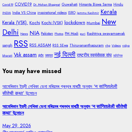
COVID19
Guwahati
Himanta Biswa Sarma
Hindu
Covid-19
Dr. Mohan Bhagwat
Kerala
India VS China
inspirational videos
ISRO
INDIA
Jammu Kashmir
New
lockdown
Kerala (VSK).
Kochi
Kochi (VSK)
Mumbai
Delhi
NIA
Rashtriya swayamsevak
Pakistan
PM Modi
News
Photos
puri
RSS
RSS ASSAM
sangh
Thiruvananthapuram
RSS SEwa
vhp
Videos
vidya
नई दिल्ली
Vsk assam
राष्ट्रीय स्वयंसेवक संघ
जयपुर
bharati
इंदौर
অলিম্পিক
You may have missed
আমেৰিকান ইহুদী লেখিকা ডেনা মৰিয়মৰ গ্ৰন্থৰ মাৰাঠী অনুবাদ ‘न सांगितलेली
सीतेची कथा’ উন্মোচন
আমেৰিকান ইহুদী লেখিকা ডেনা মৰিয়মৰ গ্ৰন্থৰ মাৰাঠী অনুবাদ ‘न सांगितलेली सीतेची
कथा’ উন্মোচন
May 29, 2026