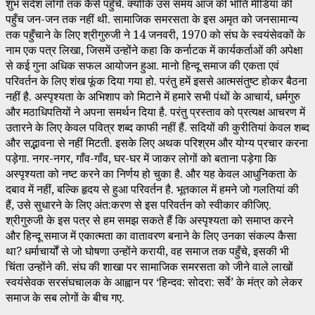
शुभ संदेश लोगों तक कैसे पहुँचे. क्योंकि उस समय आज की भाँति मीडिया की
पहुँच जन-जन तक नहीं थी. सामाजिक समरसता के इस अमृत को जनसामान्य
तक पहुँचाने के लिए श्रीगुरुजी ने 14 जनवरी, 1970 को संघ के स्वयंसेवकों के
नाम एक पत्र लिखा, जिसमें उन्होंने कहा कि कर्नाटक में कार्यकर्ताओं की अपेक्षा
से कई गुना अधिक सफल आयोजन हुआ. मानो हिन्दू समाज की एकता एवं
परिवर्तन के लिए शंख फूंक दिया गया हो. परंतु हमें इससे आत्मसंतुष्ट होकर बैठना
नहीं है. अस्पृश्यता के अभिशाप को मिटाने में हमारे सभी पंथों के आचार्य, धर्मगुरु
और मठाधिपतियों ने अपना समर्थन दिया है. परंतु प्रस्ताव को प्रत्यक्ष आचरण में
उतारने के लिए केवल पवित्र शब्द काफी नहीं हैं. सदियों की कुरीतियां केवल शब्द
और सद्भावना से नहीं मिटती. इसके लिए अथक परिश्रम और योग्य प्रचार करना
पड़ेगा. नगर-नगर, गाँव-गाँव, घर-घर में जाकर लोगों को बताना पड़ेगा कि
अस्पृश्यता को नष्ट करने का निर्णय हो चुका है. और यह केवल आधुनिकता के
दबाव में नहीं, बल्कि हृदय से हुआ परिवर्तन है. भूतकाल में हमने जो गलतियां की
हैं, उसे सुधारने के लिए अंत:करण से इस परिवर्तन को स्वीकार कीजिए.
श्रीगुरुजी के इस पत्र से हम समझ सकते हैं कि अस्पृश्यता को समाप्त करने
और हिन्दू समाज में एकात्मता का वातावरण बनाने के लिए उनका संकल्प कैसा
था? धर्माचार्यों से जो घोषणा उन्होंने करायी, वह समाज तक पहुँचे, इसकी भी
चिंता उन्होंने की. संघ की शाखा पर सामाजिक समरसता को जीने वाले लाखों
स्वयंसेवक सरसंघचालक के आह्वान पर ‘हिन्दव: सोदरा: सर्वे’ के मंत्र को लेकर
समाज के सब लोगों के बीच गए.